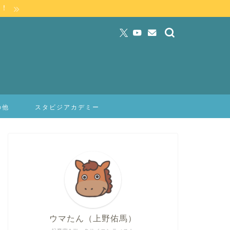
」！
の他
スタビジアカデミー
ウマたん（上野佑馬）