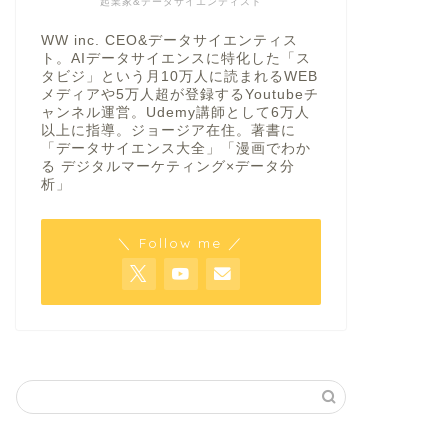
起業家&データサイエンティスト
WW inc. CEO&データサイエンティス
ト。AIデータサイエンスに特化した「ス
タビジ」という月10万人に読まれるWEB
メディアや5万人超が登録するYoutubeチ
ャンネル運営。Udemy講師として6万人
以上に指導。ジョージア在住。著書に
「データサイエンス大全」「漫画でわか
る デジタルマーケティング×データ分
析」
＼ Follow me ／