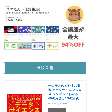
出版書籍
一生モノのビジネス教
養 データサイエンス大
全 シンプルにわかる
49の用語と13の実践
created by
Rinker