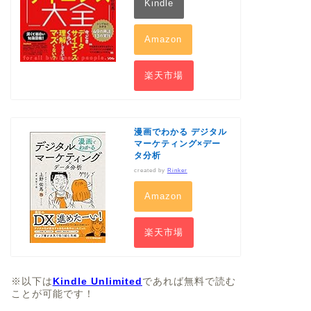
Kindle
Amazon
楽天市場
漫画でわかる デジタル
マーケティング×デー
タ分析
created by
Rinker
Amazon
楽天市場
※以下は
Kindle Unlimited
であれば無料で読む
ことが可能です！