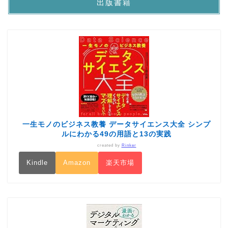
出版書籍
一生モノのビジネス教養 データサイエンス大全 シンプ
ルにわかる49の用語と13の実践
created by
Rinker
Kindle
Amazon
楽天市場