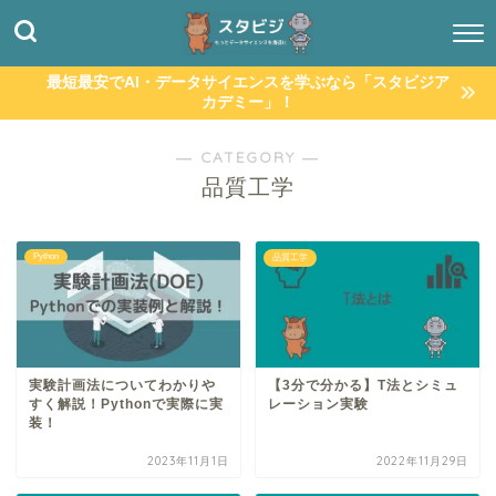
最短最安でAI・データサイエンスを学ぶなら「スタビジア
カデミー」！
― CATEGORY ―
品質工学
Python
品質工学
実験計画法についてわかりや
【3分で分かる】T法とシミュ
すく解説！Pythonで実際に実
レーション実験
装！
2023年11月1日
2022年11月29日