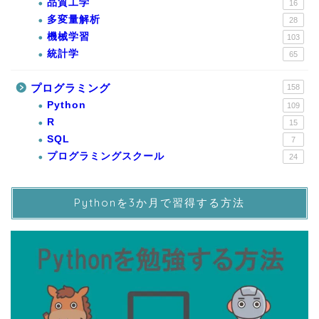
品質工学
16
多変量解析
28
機械学習
103
統計学
65
プログラミング
158
Python
109
R
15
SQL
7
プログラミングスクール
24
Pythonを3か月で習得する方法