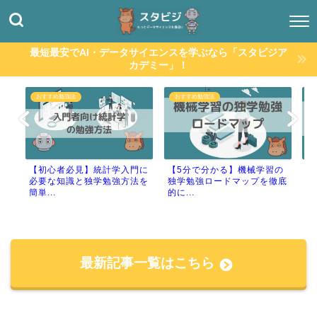
最短最安でAI・データサイエンスを学ぶなら「スタビジア
カデミー」！
P
おすすめ勉強法
おすすめ勉強法
【初心者必見】統計学入門に
【5分で分かる】機械学習の
【
必要な知識と独学勉強方法を
独学勉強ロードマップを徹底
P
簡単...
的に...
得.
最新記事一覧はこちら