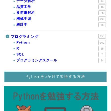
データ解析
44
品質工学
16
多変量解析
28
機械学習
103
統計学
65
プログラミング
158
Python
109
R
15
SQL
7
プログラミングスクール
24
Pythonを3か月で習得する方法