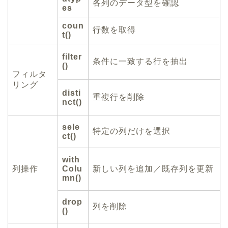
各列のデータ型を確認
es
coun
行数を取得
t()
filter
条件に一致する行を抽出
()
フィルタ
リング
disti
重複行を削除
nct()
sele
特定の列だけを選択
ct()
with
列操作
Colu
新しい列を追加／既存列を更新
mn()
drop
列を削除
()