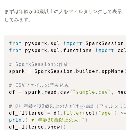
まずは年齢が30歳以上の人をフィルタリングして表示
してみます。
from
 pyspark
.
sql 
import
from
 pyspark
.
sql
.
functions 
import
 col
# SparkSessionの作成
spark 
=
 SparkSession
.
builder
.
appName
(
# CSVファイルの読み込み
df 
=
 spark
.
read
.
csv
(
"sample.csv"
,
 hea
# ① 年齢が30歳以上の人だけを抽出（フィルタリン
df_filtered 
=
 df
.
filter
(
col
(
"age"
)
>=
print
(
"▼ 年齢30歳以上の人:"
)
df_filtered
.
show
(
)