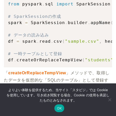
from
 pyspark
.
sql 
import
 SparkSession

# SparkSessionの作成
spark 
=
 SparkSession
.
builder
.
appName
(
# データの読み込み
df 
=
 spark
.
read
.
csv
(
"sample.csv"
,
 hea
# 一時テーブルとして登録
df
.
createOrReplaceTempView
(
"students"
「
createOrReplaceTempView
」メソッドで、取得し
たデータを仮想的な「SQLのテーブル」として登録す
ることが出来ます。
よりよい体験を提供するため、当サイト「スタビジ」では Cookie
を使用しています。引き続き閲覧する場合、Cookie の使用を承諾し
たものとみなされます。
これにより今回のDataFrameを”students”テーブルとし
OK
てSQL的に扱えるようにしています。
Twitter
データサイエンス
Webマーケ
プログラミング