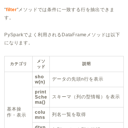
“
filter
“メソッドでは条件に一致する行を抽出できま
す。
PySparkでよく利用されるDataFrameメソッドは以下
になります。
メソ
カテゴリ
説明
ッド
sho
データの先頭n行を表示
w(n)
print
スキーマ（列の型情報）を表示
Sche
ma()
基本操
colu
列名一覧を取得
作・表示
mns
dtyp