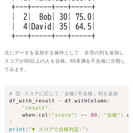
次にデータを追加する操作として、合否の列を追加し
スコアが80以上の人を合格、80未満を不合格に分類し
てみます。
# ② スコアに応じて「合格/不合格」列を追加
df_with_result 
=
 df
.
withColumn
(
"result"
,
    when
(
col
(
"score"
)
>=
80
,
"合格"
)
.
o
)
print
(
"▼ スコアで合格判定:"
)