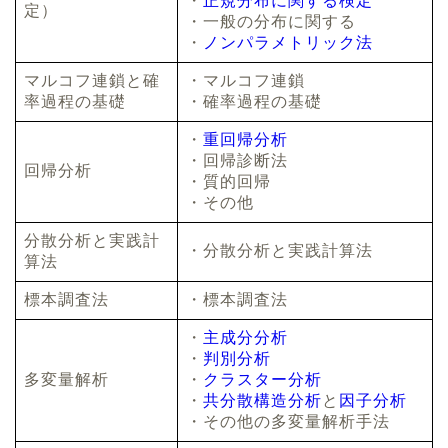
・
正規分布に関する検定
定）
・一般の分布に関する
・
ノンパラメトリック法
マルコフ連鎖と確
・マルコフ連鎖
率過程の基礎
・確率過程の基礎
・
重回帰分析
・回帰診断法
回帰分析
・質的回帰
・その他
分散分析と実践計
・分散分析と実践計算法
算法
標本調査法
・標本調査法
・
主成分分析
・
判別分析
多変量解析
・
クラスター分析
・
共分散構造分析
と
因子分析
・その他の多変量解析手法