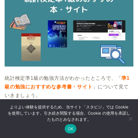
統計検定準1級の勉強方法がわかったところで、「
準1
級の勉強におすすめな参考書・サイト
」について見て
いきましょう。
よりよい体験を提供するため、当サイト「スタビジ」では Cookie
を使用しています。引き続き閲覧する場合、Cookie の使用を承諾し
勉強の教材に悩んでいる場合は参考にしてみて下さ
たものとみなされます。
い。
OK
Twitter
データサイエンス
Webマーケ
プログラミング