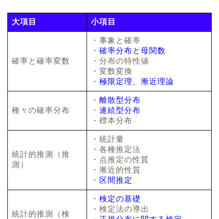
大項目
小項目
・事象と確率
・
確率分布と母関数
確率と確率変数
・分布の特性値
・変数変換
・
極限定理、漸近理論
・
離散型分布
種々の確率分布
・
連続型分布
・標本分布
・統計量
・各種推定法
統計的推測（推
・点推定の性質
測）
・漸近的性質
・
区間推定
・
検定の基礎
・検定法の導出
統計的推測（検