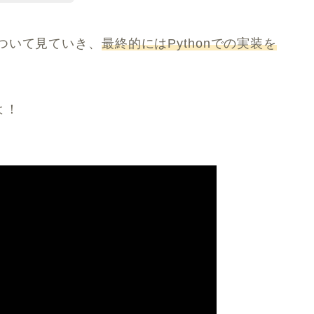
ついて見ていき、
最終的にはPythonでの実装を
よ！