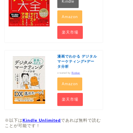
Kindle
Amazon
楽天市場
漫画でわかる デジタル
マーケティング×デー
タ分析
created by
Rinker
Amazon
楽天市場
※以下は
Kindle Unlimited
であれば無料で読む
ことが可能です！