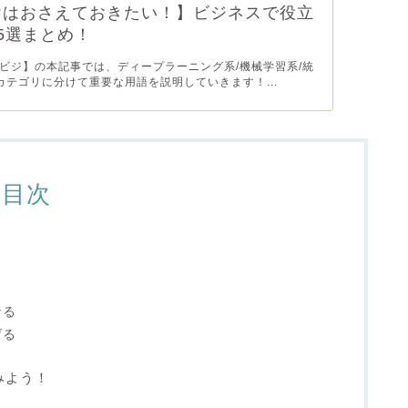
けはおさえておきたい！】ビジネスで役立
45選まとめ！
ビジ】の本記事では、ディープラーニング系/機械学習系/統
カテゴリに分けて重要な用語を説明していきます！...
目次
なる
げる
みよう！