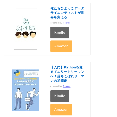
俺たちひよっこデータ
サイエンティストが世
界を変える
created by
Rinker
Kindle
Amazon
【入門】Pythonを覚
えてエリートリーマン
へ！落ちこぼれリーマ
ンの逆転劇
created by
Rinker
Kindle
Amazon