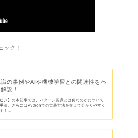
ェック！
識の事例やAIや機械学習との関連性をわ
く解説！
ビジ】の本記事では、パターン認識とは何なのかについて
手法、さらにはPythonでの実装方法を交えて分かりやすく
！...