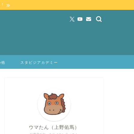
」！
の他
スタビジアカデミー
ウマたん（上野佑馬）