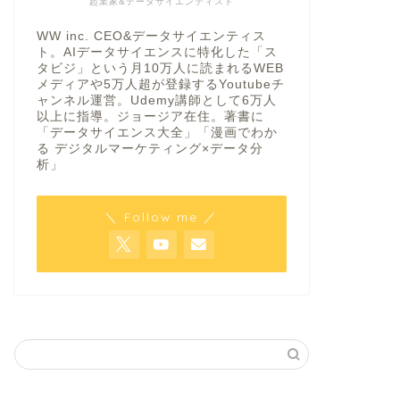
起業家&データサイエンティスト
WW inc. CEO&データサイエンティス
ト。AIデータサイエンスに特化した「ス
タビジ」という月10万人に読まれるWEB
メディアや5万人超が登録するYoutubeチ
ャンネル運営。Udemy講師として6万人
以上に指導。ジョージア在住。著書に
「データサイエンス大全」「漫画でわか
る デジタルマーケティング×データ分
析」
＼ Follow me ／