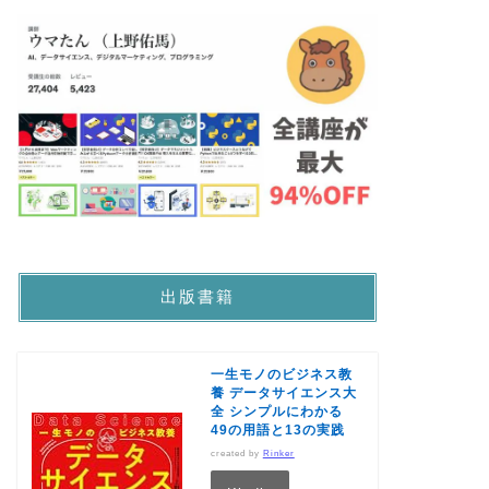
出版書籍
一生モノのビジネス教
養 データサイエンス大
全 シンプルにわかる
49の用語と13の実践
created by
Rinker