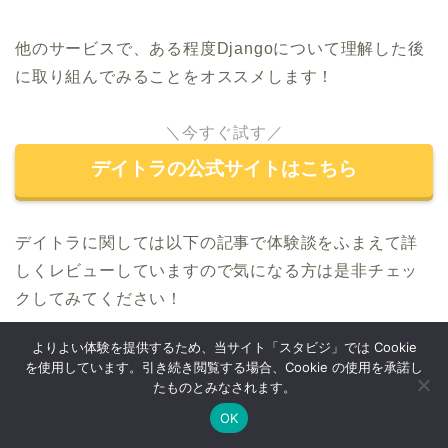
他のサービスで、ある程度Djangoについて理解した後
に取り組んでみることをオススメします！
＼今すぐ試す／
デイトラの公式サイトはこちら
デイトラに関しては以下の記事で体験談をふまえて詳
しくレビューしていますので気になる方は是非チェッ
クしてみてください！
よりよい体験を提供するため、当サイト「スタビジ」では Cookie
を使用しています。引き続き閲覧する場合、Cookie の使用を承諾し
たものとみなされます。
【体験談】デイトラを受講して
評判・口コミを徹底解剖！
OK
Twitter
データサイエンス
Webマーケ
プログラミング