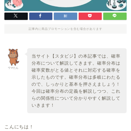
記事内に商品プロモーションを含む場合があります
当サイト【スタビジ】の本記事では、確率
分布について解説してきます。確率分布は
ウマたん
確率変数がとる値とそれに対応する確率を
示したものです。確率分布は多岐にわたる
ので、しっかりと基本を押さえましょう！
今回は確率分布の定義を解説しつつ、これ
らの関係性について分かりやすく解説して
いきます！
こんにちは！