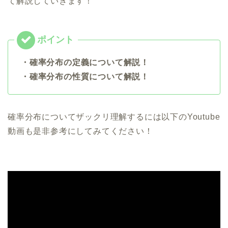
て解説していきます！
・確率分布の定義について解説！
・確率分布
の性質について解説！
確率分布についてザックリ理解するには以下のYoutube
動画も是非参考にしてみてください！