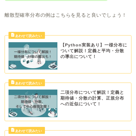
離散型確率分布の例はこちらを見ると良いでしょう！
【Python実装あり】一様分布に
ついて解説！定義と平均・分散
の導出について！
二項分布について解説！定義と
期待値・分散の計算、正規分布
への近似について！