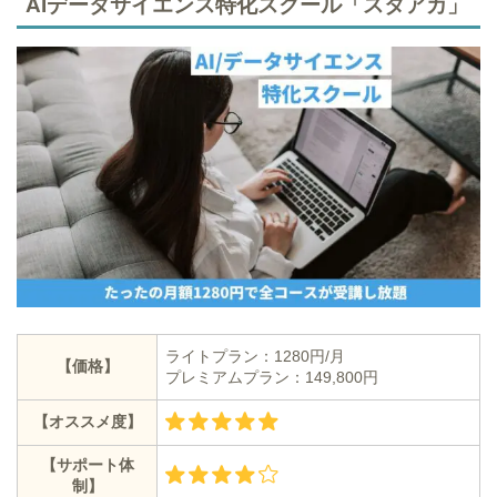
AIデータサイエンス特化スクール「スタアカ」
ライトプラン：1280円/月
【価格】
プレミアムプラン：149,800円
【オススメ度】
【サポート体
制】