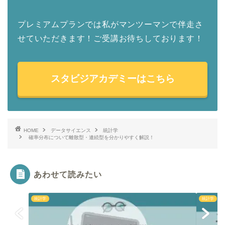
プレミアムプランでは私がマンツーマンで伴走さ
せていただきます！ご受講お待ちしております！
スタビジアカデミーはこちら
HOME
データサイエンス
統計学
確率分布について離散型・連続型を分かりやすく解説！
あわせて読みたい
統計学
統計学