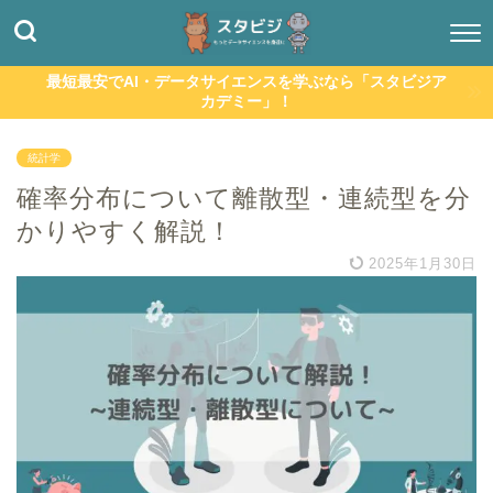
最短最安でAI・データサイエンスを学ぶなら「スタビジア
カデミー」！
統計学
確率分布について離散型・連続型を分
かりやすく解説！
2025年1月30日