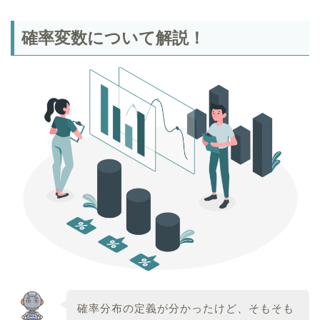
確率変数について解説！
確率分布の定義が分かったけど、そもそも