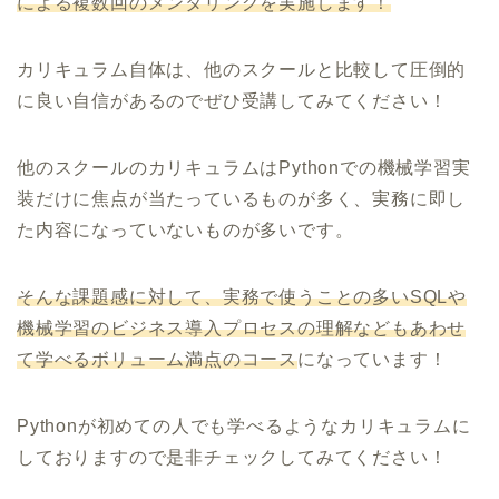
による複数回のメンタリングを実施します！
カリキュラム自体は、他のスクールと比較して圧倒的
に良い自信があるのでぜひ受講してみてください！
他のスクールのカリキュラムはPythonでの機械学習実
装だけに焦点が当たっているものが多く、実務に即し
た内容になっていないものが多いです。
そんな課題感に対して、実務で使うことの多いSQLや
機械学習のビジネス導入プロセスの理解などもあわせ
て学べるボリューム満点のコース
になっています！
Pythonが初めての人でも学べるようなカリキュラムに
しておりますので是非チェックしてみてください！