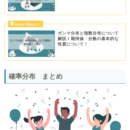
ガンマ分布と指数分布について
解説！期待値・分散の基本的な
性質について！
確率分布 まとめ