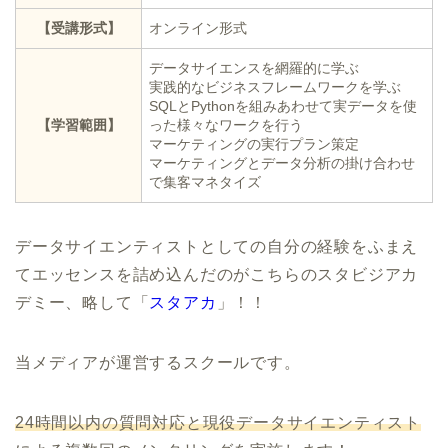
【受講形式】
オンライン形式
データサイエンスを網羅的に学ぶ
実践的なビジネスフレームワークを学ぶ
SQLとPythonを組みあわせて実データを使
【学習範囲】
った様々なワークを行う
マーケティングの実行プラン策定
マーケティングとデータ分析の掛け合わせ
で集客マネタイズ
データサイエンティストとしての自分の経験をふまえ
てエッセンスを詰め込んだのがこちらのスタビジアカ
デミー、略して「
スタアカ
」！！
当メディアが運営するスクールです。
24時間以内の質問対応と現役データサイエンティスト