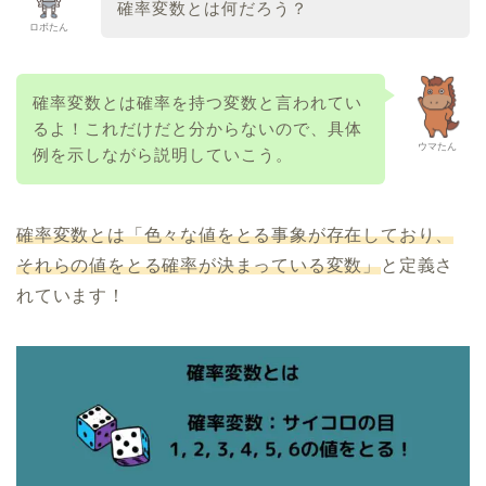
確率変数とは何だろう？
ロボたん
確率変数とは確率を持つ変数と言われてい
るよ！これだけだと分からないので、具体
ウマたん
例を示しながら説明していこう。
確率変数とは「色々な値をとる事象が存在しており、
それらの値をとる確率が決まっている変数」
と定義さ
れています！