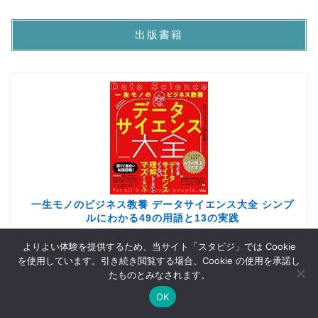
出版書籍
一生モノのビジネス教養 データサイエンス大全 シンプ
ルにわかる49の用語と13の実践
created by
Rinker
よりよい体験を提供するため、当サイト「スタビジ」では Cookie
Kindle
Amazon
楽天市場
を使用しています。引き続き閲覧する場合、Cookie の使用を承諾し
たものとみなされます。
OK
Twitter
データサイエンス
Webマーケ
プログラミング