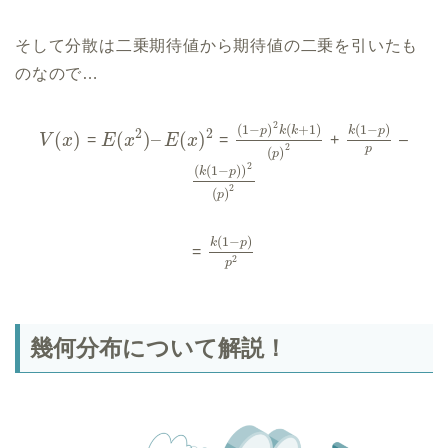
そして分散は二乗期待値から期待値の二乗を引いたも
のなので…
2
(
1
−
)
(
+
1
)
(
1
−
)
p
k
k
k
p
2
2
(
)
(
)
–
(
)
V
x
=
E
x
E
x
=
+
–
2
p
(
)
p
2
(
(
1
−
)
)
k
p
2
(
)
p
(
1
−
)
k
p
=
2
p
幾何分布について解説！