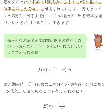
幾何分布とは
「初めて1回成功するまでに
r
回失敗する
確率を表した分布」
と考えられています。例えばコイ
ンの表が1回出るまでにコインの裏が3回出る確率を知
りたいときに用いることができます！
幾何分布の確率密度関数は以下の通り！負
の二項分布のパラメータ
に1を代入してい
k
ウマたん
ると考えられるね！
(
)
(
1
−
)
r
f
x
=
p
p
また期待値・分散も負の二項分布の期待値・分散に
k
に
1を代入した値であることも考えられるね！
1
−
p
(
)
E
x
=
p