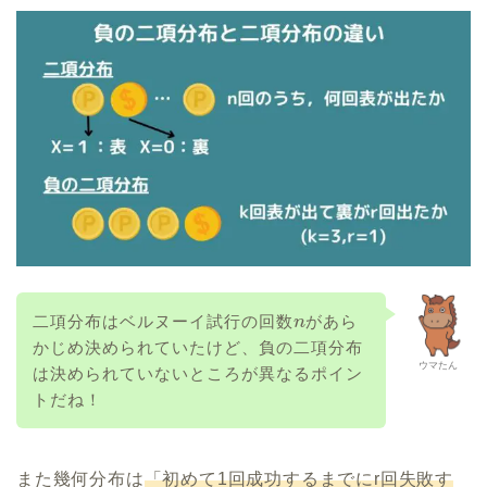
二項分布はベルヌーイ試行の回数
があら
n
かじめ決められていたけど、負の二項分布
ウマたん
は決められていないところが異なるポイン
トだね！
また幾何分布は
「初めて1回成功するまでにr回失敗す