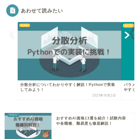
あわせて読みたい
Python
統計学
分散分析についてわかりやすく解説！Pythonで実装
パラメ
してみよう！
やすく解
2023年10月2日
おすすめAI資格13選を紹介！試験内容
や各職種、難易度も徹底解説！