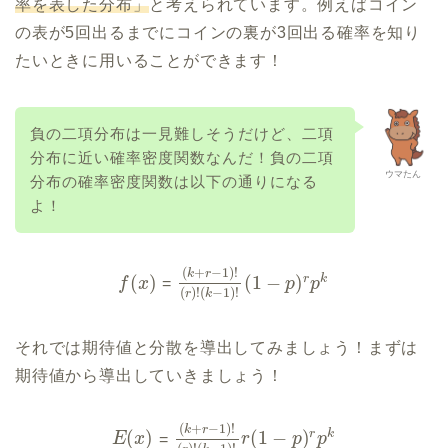
率を表した分布」
と考えられています。例えばコイン
の表が5回出るまでにコインの裏が3回出る確率を知り
たいときに用いることができます！
負の二項分布は一見難しそうだけど、二項
分布に近い確率密度関数なんだ！負の二項
ウマたん
分布の確率密度関数は以下の通りになる
よ！
(
+
−
1
)
!
k
r
(
)
(
1
−
)
r
k
f
x
=
p
p
(
)
!
(
−
1
)
!
r
k
それでは期待値と分散を導出してみましょう！まずは
期待値から導出していきましょう！
(
+
−
1
)
!
k
r
(
)
(
1
−
)
r
k
E
x
=
r
p
p