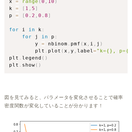
x 
=
range
(
0
,
10
)
k 
=
[
1
,
5
]
p 
=
[
0.2
,
0.8
]
for
 i 
in
 k
:
for
 j 
in
 p
:
        y 
=
 nbinom
.
pmf
(
x
,
i
,
j
)
        plt
.
plot
(
x
,
y
,
label
=
"k={}, p={
plt
.
legend
(
)
plt
.
show
(
)
図を見てみると、パラメータを変化させることで確率
密度関数が変化していることが分かります！