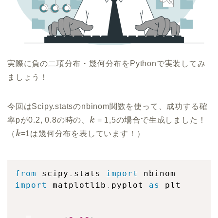
実際に負の二項分布・幾何分布をPythonで実装してみ
ましょう！
今回はScipy.statsのnbinom関数を使って、成功する確
率pが0.2, 0.8の時の、
k
= 1,5の場合で生成しました！
（
k
=1は幾何分布を表しています！）
from
 scipy
.
stats 
import
import
 matplotlib
.
pyplot 
as
 plt
