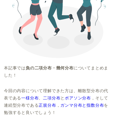
本記事では
負の二項分布・幾何分布
についてまとめま
した！
今回の内容について理解できた方は、離散型分布の代
表である
一様分布
、
二項分布
と
ポアソン分布
，そして
連続型分布である
正規分布
，
ガンマ分布と指数分布
を
勉強すると良いでしょう！