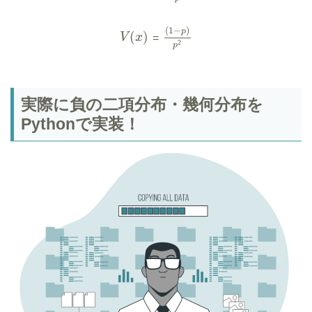
(
1
−
)
p
(
)
V
x
=
2
p
実際に負の二項分布・幾何分布を
Pythonで実装！