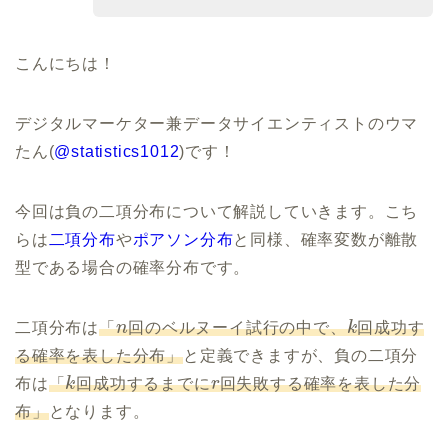
こんにちは！
デジタルマーケター兼データサイエンティストのウマ
たん(
@statistics1012
)です！
今回は負の二項分布について解説していきます。こち
らは
二項分布
や
ポアソン分布
と同様、確率変数が離散
型である場合の確率分布です。
二項分布は
「
n
回のベルヌーイ試行の中で、
k
回成功す
る確率を表した分布」
と定義できますが、負の二項分
布は
「
k
回成功するまでに
r
回失敗する確率を表した分
布」
となります。