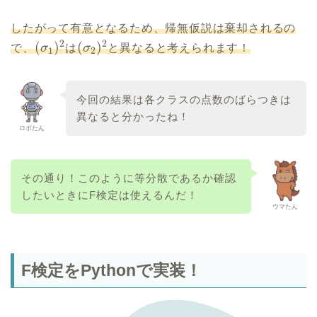
したがって有意となるため、帰無仮説は棄却されるの
2
2
(
)
(
)
で、
σ
は
σ
と異なると考えられます！
1
2
今回の結果は各クラスの点数のばらつきは
異なると分かったね！
ロボたん
その通り！このように等分散であるか確認
したいときにF検定は使えるんだ！
ウマたん
F検定をPythonで実装！