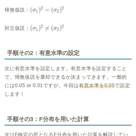
2
2
(
)
=
(
)
帰無仮説：
σ
σ
1
2
2
2
(
)
≠
(
)
対立仮説：
σ
σ
1
2
手順その2：有意水準の設定
次に有意水準を設定します。有意水準を設定すること
で、帰無仮説を棄却できるか決まってきます。一般的
には0.05 or 0.01ですが、今回は
有意水準を0.05
で設定
します！
手順その3：F分布を用いた計算
次はF検定の肝となるF分布を用いた計算を解説してい