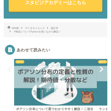
スタビジアカデミーはこちら
HOME
データサイエンス
統計学
F検定についてPythonを使いながら解説！
あわせて読みたい
統計学
統計学
ポアソン分布について図でわかりやすく解説！二項分
ランダム