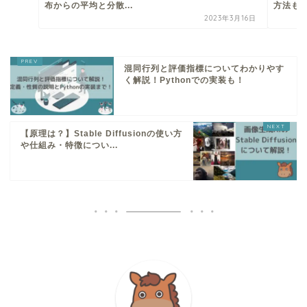
布からの平均と分散...
方法も見
2023年3月16日
混同行列と評価指標についてわかりやす
く解説！Pythonでの実装も！
【原理は？】Stable Diffusionの使い方
や仕組み・特徴につい...