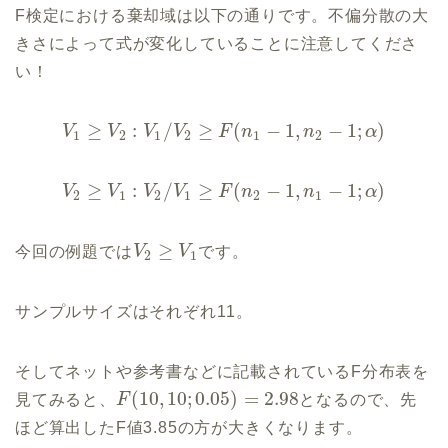
F検定における棄却域は以下の通りです。不偏分散の大
きさによって式が変化していることに注意してくださ
い！
≥
:
/
≥
(
−
1
,
−
1
;
)
V
V
V
V
F
n
n
α
1
2
1
2
1
2
≥
:
/
≥
(
−
1
,
−
1
;
)
V
V
V
V
F
n
n
α
2
1
2
1
2
1
≥
今回の例題では
V
V
です。
2
1
サンプルサイズはそれぞれ11。
そしてネットや参考書などに記載されているF分布表を
(
10
,
10
;
0.05
)
=
2.98
見てみると、
F
となるので、先
ほど算出したF値3.85の方が大きくなります。