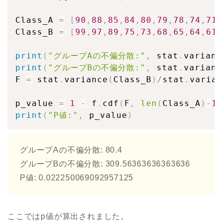
Class_A 
=
[
90
,
88
,
85
,
84
,
80
,
79
,
78
,
74
,
71
Class_B 
=
[
99
,
97
,
89
,
75
,
73
,
68
,
65
,
64
,
61
print
(
"グループAの不偏分散:"
,
 stat
.
varianc
print
(
"グループBの不偏分散:"
,
 stat
.
varianc
F 
=
 stat
.
variance
(
Class_B
)
/
stat
.
varia
p_value 
=
1
-
 f
.
cdf
(
F
,
len
(
Class_A
)
-
1
print
(
"P値:"
,
 p_value
)
グループAの不偏分散: 80.4
グループBの不偏分散: 309.56363636363636
P値: 0.022250069092957125
ここではp値が算出されました。