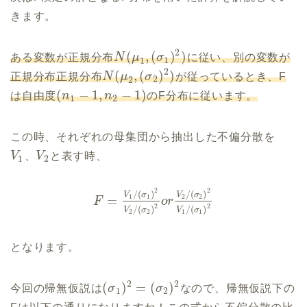
きます。
2
(
,
(
)
)
ある変数が正規分布
N
μ
σ
に従い、別の変数が
1
1
2
(
,
(
)
)
正規分布正規分布
N
μ
σ
が従っているとき、F
2
2
(
−
1
,
−
1
)
は自由度
n
n
のF分布に従います。
1
2
この時、それぞれの母集団から抽出した不偏分散を
V
、
V
と表す時、
1
2
2
2
/
(
)
/
(
)
V
σ
V
σ
1
1
2
2
=
F
o
r
2
2
/
(
)
/
(
)
V
σ
V
σ
2
2
1
1
となります。
2
2
(
)
=
(
)
今回の帰無仮説は
σ
σ
なので、帰無仮説下の
1
2