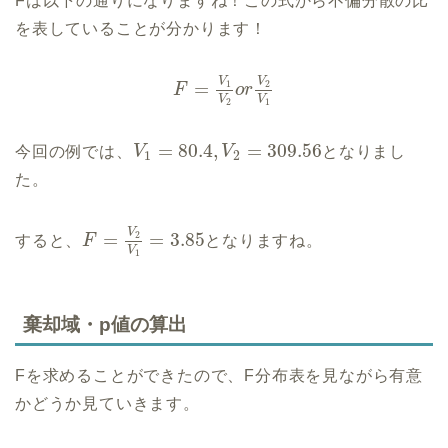
Fは以下の通りになりますね！この式から不偏分散の比
を表していることが分かります！
V
V
=
1
2
F
o
r
V
V
2
1
=
80.4
,
=
309.56
今回の例では、
V
V
となりまし
1
2
た。
V
=
=
3.85
2
すると、
F
となりますね。
V
1
棄却域・p値の算出
Fを求めることができたので、F分布表を見ながら有意
かどうか見ていきます。