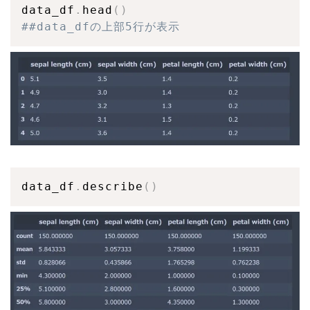
data_df
.
head
(
)
##data_dfの上部5行が表示
data_df
.
describe
(
)