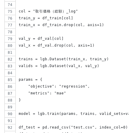
col = "取引価格（総額）_log"
train_y = df_train[col]
train_x = df_train.drop(col, axis=1)
val_y = df_val[col]
val_x = df_val.drop(col, axis=1)
trains = lgb.Dataset(train_x, train_y)
valids = lgb.Dataset(val_x, val_y)
params = {
    "objective": "regression",
    "metrics": "mae"
}
model = lgb.train(params, trains, valid_sets=val
df_test = pd.read_csv("test.csv", index_col=0)