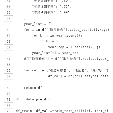
        "年第２四半期": ".50",
        "年第３四半期": ".75",
        "年第４四半期": ".99"
    }
    year_list = {}
    for i in df["取引時点"].value_counts().keys()
        for k, j in year.items():
            if k in i:
                year_rep = i.replace(k, j)
        year_list[i] = year_rep
    df["取引時点"] = df["取引時点"].replace(year_lis
    for col in ["都道府県名", "地区名", "最寄駅：
                df[col] = df[col].astype("catego
    return df
df = data_pre(df)
df_train, df_val =train_test_split(df, test_size