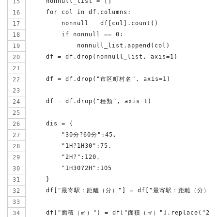
    nonnull_list = []
    for col in df.columns:
        nonnull = df[col].count()
        if nonnull == 0:
            nonnull_list.append(col)
    df = df.drop(nonnull_list, axis=1)
    df = df.drop("市区町村名", axis=1)
    df = df.drop("種類", axis=1)
    dis = {
        "30分?60分":45,
        "1H?1H30":75,
        "2H?":120,
        "1H30?2H":105
    }
    df["最寄駅：距離（分）"] = df["最寄駅：距離（分）"].re
    df["面積（㎡）"] = df["面積（㎡）"].replace("200