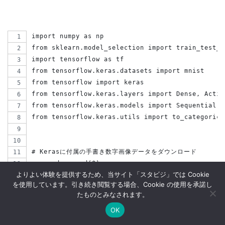
import numpy as np
from sklearn.model_selection import train_test_s
import tensorflow as tf
from tensorflow.keras.datasets import mnist
from tensorflow import keras
from tensorflow.keras.layers import Dense, Activ
from tensorflow.keras.models import Sequential
from tensorflow.keras.utils import to_categorica
# Kerasに付属の手書き数字画像データをダウンロード
np.random.seed(0)
よりよい体験を提供するため、当サイト「スタビジ」では Cookie
(X_train_base, labels_train_base), (X_test, labe
を使用しています。引き続き閲覧する場合、Cookie の使用を承諾し
たものとみなされます。
# Training set を学習データ（X_train, labels_tra
OK
X_train,X_validation,labels_train,labels_validat
Twitter
データサイエンス
Webマーケ
プログラミング