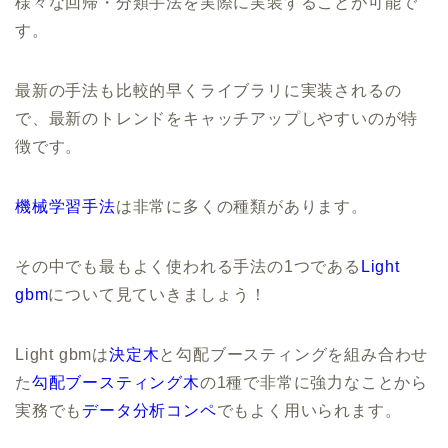
様々な回帰・分類手法を実際に実装することが可能で
す。
最新の手法も比較的早くライブラリに実装されるの
で、最新のトレンドをキャッチアップしやすいのが特
徴です。
機械学習手法
は非常に多くの種類があります。
その中でも最もよく使われる手法の1つである
Light
gbm
について見ていきましょう！
Light gbmは
決定木
と勾配ブースティングを組み合わせ
た
勾配ブースティング木
の1種で非常に強力なことから
実務でも
データ分析コンペ
でもよく用いられます。