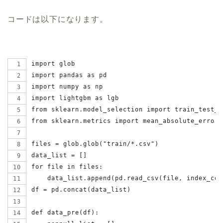
コードは以下になります。
import glob
import pandas as pd
import numpy as np
import lightgbm as lgb
from sklearn.model_selection import train_test_s
from sklearn.metrics import mean_absolute_error 
files = glob.glob("train/*.csv")
data_list = []
for file in files:
    data_list.append(pd.read_csv(file, index_col
df = pd.concat(data_list)
def data_pre(df):