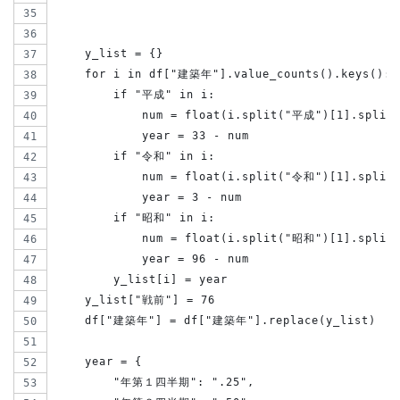
    y_list = {}
    for i in df["建築年"].value_counts().keys():
        if "平成" in i:
            num = float(i.split("平成")[1].split
            year = 33 - num
        if "令和" in i:
            num = float(i.split("令和")[1].split
            year = 3 - num
        if "昭和" in i:
            num = float(i.split("昭和")[1].split
            year = 96 - num
        y_list[i] = year
    y_list["戦前"] = 76
    df["建築年"] = df["建築年"].replace(y_list)
    year = {
        "年第１四半期": ".25",