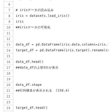
# irisデータの読み込み
iris = datasets.load_iris()
iris
##irisデータの可視化
data_df = pd.DataFrame(iris.data,columns=iris.fe
target_df = pd.DataFrame(iris.target).rename(col
data_df.head()
##data_dfの上部5行が表示
data_df.shape
##行列構造が表示される　(150,4)
target_df.head()