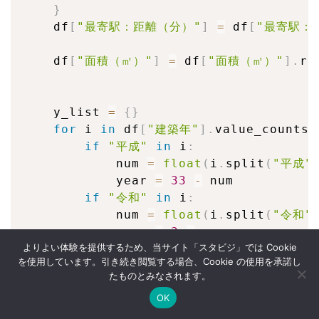
}
    df
[
"最寄駅：距離（分）"
]
=
 df
[
"最寄駅：
    df
[
"面積（㎡）"
]
=
 df
[
"面積（㎡）"
]
.
re
    y_list 
=
{
}
for
 i 
in
 df
[
"建築年"
]
.
value_counts
(
if
"平成"
in
 i
:
            num 
=
float
(
i
.
split
(
"平成"
            year 
=
33
-
 num

if
"令和"
in
 i
:
            num 
=
float
(
i
.
split
(
"令和"
            year 
=
3
-
 num

よりよい体験を提供するため、当サイト「スタビジ」では Cookie
if
"昭和"
in
 i
:
を使用しています。引き続き閲覧する場合、Cookie の使用を承諾し
            num 
=
float
(
i
.
split
(
"昭和"
たものとみなされます。
            year 
=
96
-
 num

OK
        y_list
[
i
]
=
 year

Twitter
データサイエンス
Webマーケ
プログラミング
    y_list
[
"戦前"
]
=
76