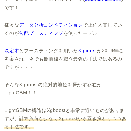
です！
様々な
データ分析コンペティション
で上位入賞してい
るのが
勾配ブースティング
を使ったモデル！
決定木
とブースティングを用いた
Xgboost
が2014年に
考案され、今でも最前線を戦う最強の手法ではあるの
ですが・・・
そんなXgboostの絶対的地位を脅かす存在が
LightGBM！！
LightGBMの構造はXgboostと非常に近いものがありま
すが、
計算負荷が少なくXgboostから置き換わりつつあ
る手法です。