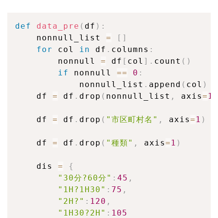
def
data_pre
(
df
)
:
    nonnull_list 
=
[
]
for
 col 
in
 df
.
columns
:
        nonnull 
=
 df
[
col
]
.
count
(
)
if
 nonnull 
==
0
:
            nonnull_list
.
append
(
col
)
    df 
=
 df
.
drop
(
nonnull_list
,
 axis
=
1
    df 
=
 df
.
drop
(
"市区町村名"
,
 axis
=
1
)
    df 
=
 df
.
drop
(
"種類"
,
 axis
=
1
)
    dis 
=
{
"30分?60分"
:
45
,
"1H?1H30"
:
75
,
"2H?"
:
120
,
"1H30?2H"
:
105