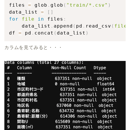
files 
=
 glob
.
glob
(
"train/*.csv"
)
data_list 
=
[
]
for
file
in
 files
:
    data_list
.
append
(
pd
.
read_csv
(
file
df 
=
 pd
.
concat
(
data_list
)
カラムを見てみると・・・