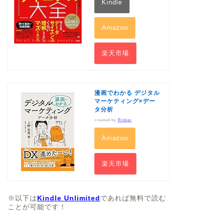
Kindle
Amazon
楽天市場
漫画でわかる デジタル
マーケティング×デー
タ分析
created by
Rinker
Amazon
楽天市場
※以下は
Kindle Unlimited
であれば無料で読む
ことが可能です！