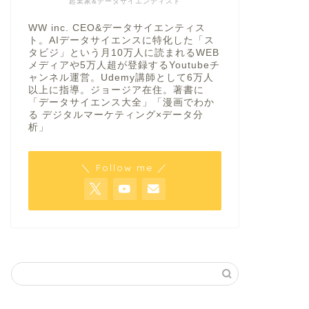
起業家&データサイエンティスト
WW inc. CEO&データサイエンティス
ト。AIデータサイエンスに特化した「ス
タビジ」という月10万人に読まれるWEB
メディアや5万人超が登録するYoutubeチ
ャンネル運営。Udemy講師として6万人
以上に指導。ジョージア在住。著書に
「データサイエンス大全」「漫画でわか
る デジタルマーケティング×データ分
析」
＼ Follow me ／