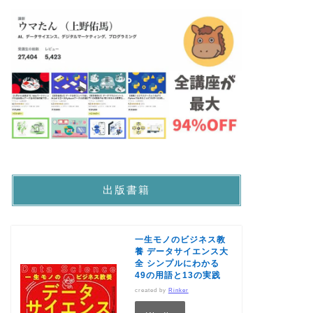
出版書籍
一生モノのビジネス教
養 データサイエンス大
全 シンプルにわかる
49の用語と13の実践
created by
Rinker