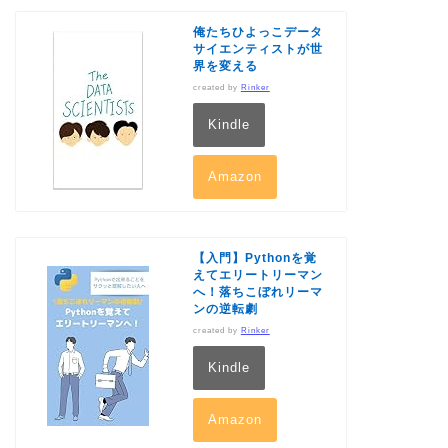
俺たちひよっこデータ
サイエンティストが世
界を変える
created by
Rinker
Kindle
Amazon
【入門】Pythonを覚
えてエリートリーマン
へ！落ちこぼれリーマ
ンの逆転劇
created by
Rinker
Kindle
Amazon