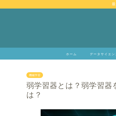
最
ホーム
データサイエン
機械学習
弱学習器とは？弱学習器
は？