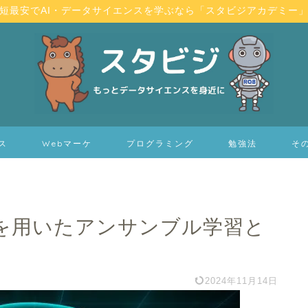
短最安でAI・データサイエンスを学ぶなら「スタビジアカデミー
ス
Webマーケ
プログラミング
勉強法
そ
を用いたアンサンブル学習と
2024年11月14日