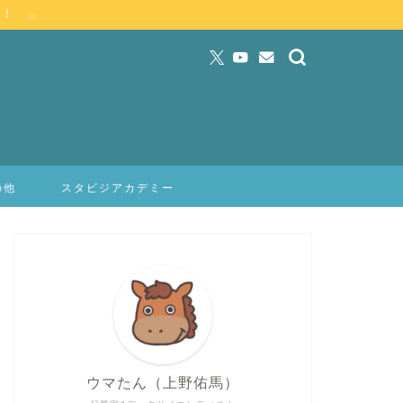
」！
の他
スタビジアカデミー
ウマたん（上野佑馬）