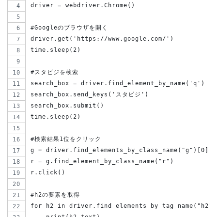
driver = webdriver.Chrome()
#Googleのブラウザを開く
driver.get('https://www.google.com/')
time.sleep(2)
#スタビジを検索
search_box = driver.find_element_by_name('q')
search_box.send_keys('スタビジ')
search_box.submit()
time.sleep(2)
#検索結果1位をクリック
g = driver.find_elements_by_class_name("g")[0]
r = g.find_element_by_class_name("r")
r.click()
#h2の要素を取得
for h2 in driver.find_elements_by_tag_name("h2")