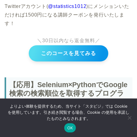
Twitterアカウント(
@statistics1012
)にメンションいた
だければ1500円になる講師クーポンを発行いたしま
す！
＼30日以内なら返金無料／
このコースを見てみる
【応用】Selenium×PythonでGoogle
検索の検索順位を取得するプログラ
ムを作ってみよう！
よりよい体験を提供するため、当サイト「スタビジ」では Cookie
を使用しています。引き続き閲覧する場合、Cookie の使用を承諾し
Seleniumを勉強する講座を紹介してきましたが、この
たものとみなされます。
記事ではおまけとして
Selenium×PythonでGoogle検
OK
Twitter
データサイエンス
Webマーケ
プログラミング
索の検索順位を取得する方法
を見てきます。