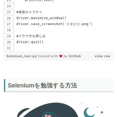
    print(h2.text)
#画面キャプチャ
driver.maximize_window()
driver.save_screenshot('スタビジ.png')
#ブラウザを閉じる
driver.quit()
Selenium_test.py
hosted with
by
GitHub
view raw
Seleniumを勉強する方法