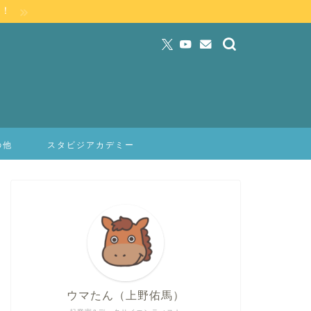
」！
の他
スタビジアカデミー
ウマたん（上野佑馬）