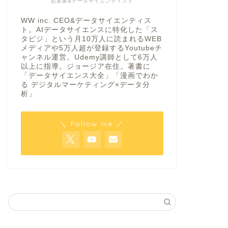
起業家&データサイエンティスト
WW inc. CEO&データサイエンティス
ト。AIデータサイエンスに特化した「ス
タビジ」という月10万人に読まれるWEB
メディアや5万人超が登録するYoutubeチ
ャンネル運営。Udemy講師として6万人
以上に指導。ジョージア在住。著書に
「データサイエンス大全」「漫画でわか
る デジタルマーケティング×データ分
析」
＼ Follow me ／