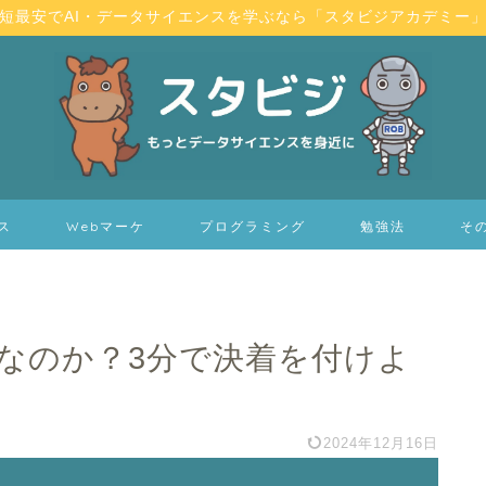
短最安でAI・データサイエンスを学ぶなら「スタビジアカデミー
ス
Webマーケ
プログラミング
勉強法
そ
簡単なのか？3分で決着を付けよ
2024年12月16日