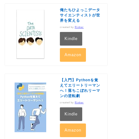
俺たちひよっこデータ
サイエンティストが世
界を変える
created by
Rinker
Kindle
Amazon
【入門】Pythonを覚
えてエリートリーマン
へ！落ちこぼれリーマ
ンの逆転劇
created by
Rinker
Kindle
Amazon