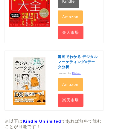
Kindle
Amazon
楽天市場
漫画でわかる デジタル
マーケティング×デー
タ分析
created by
Rinker
Amazon
楽天市場
※以下は
Kindle Unlimited
であれば無料で読む
ことが可能です！