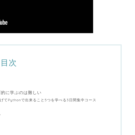
目次
羅的に学ぶのは難しい
てPythonで出来ること5つを学べる3日間集中コース
い