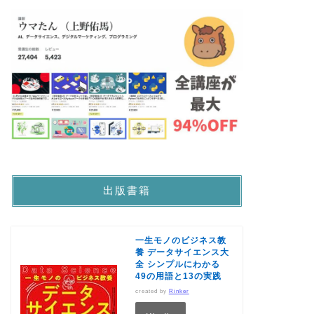
出版書籍
一生モノのビジネス教
養 データサイエンス大
全 シンプルにわかる
49の用語と13の実践
created by
Rinker