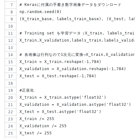
# Kerasに付属の手書き数字画像データをダウンロード
np.random.seed(0)
(X_train_base, labels_train_base), (X_test, labe
# Training set を学習データ（X_train, labels_tra
X_train,X_validation,labels_train,labels_validat
# 各画像は行列なので1次元に変換→X_train,X_validation,
X_train = X_train.reshape(-1,784)
X_validation = X_validation.reshape(-1,784)
X_test = X_test.reshape(-1,784)
#正規化
X_train = X_train.astype('float32')
X_validation = X_validation.astype('float32')
X_test = X_test.astype('float32')
X_train /= 255
X_validation /= 255
X_test /= 255