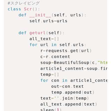
#スクレイピング
class
Scr
(
)
:
def
__init__
(
self
,
 urls
)
:
        self
.
urls
=
urls

def
geturl
(
self
)
:
        all_text
=
[
]
for
 url 
in
 self
.
urls
:
            r
=
requests
.
get
(
url
)
            c
=
r
.
content

            soup
=
BeautifulSoup
(
c
,
"htm
            article1_content
=
soup
.
fin
            temp
=
[
]
for
 con 
in
 article1_conte
                out
=
con
.
text

                temp
.
append
(
out
)
            text
=
''
.
join
(
temp
)
            all_text
.
append
(
text
)
            sleep
(
1
)