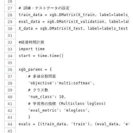
# 訓練・テストデータの設定
train_data = xgb.DMatrix(X_train, label=labels_t
eval_data = xgb.DMatrix(X_validation, label=labe
X_data = xgb.DMatrix(X_test, label=labels_test)
#経過時間計測
import time
start = time.time()
xgb_params = {
    # 多値分類問題
    'objective':'multi:softmax',
    # クラス数
    'num_class': 10,
    # 学習用の指標 (Multiclass logloss)
    'eval_metric': 'mlogloss',
    }
evals = [(train_data, 'train'), (eval_data, 'eva