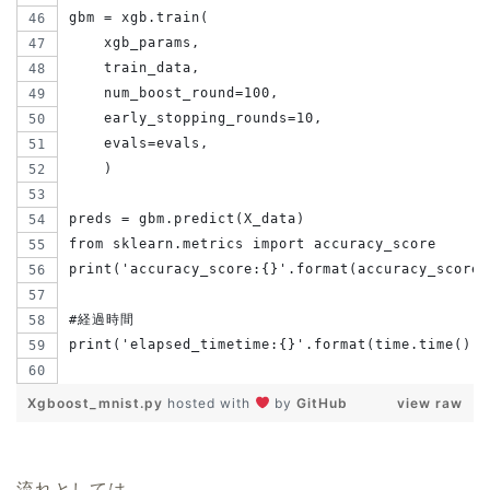
gbm = xgb.train(
    xgb_params,
    train_data,
    num_boost_round=100,
    early_stopping_rounds=10,
    evals=evals,
    )
preds = gbm.predict(X_data)
from sklearn.metrics import accuracy_score
print('accuracy_score:{}'.format(accuracy_score(
#経過時間
print('elapsed_timetime:{}'.format(time.time()-s
Xgboost_mnist.py
hosted with
by
GitHub
view raw
流れとしては