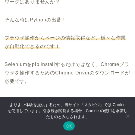
ワークはありませんか？
そんな時はPythonの出番！
ブラウザ操作からページの情報取得など、様々な作業
が自動化できるのです！
Seleniumをpip installするだけではなく、Chromeブラ
ウザを操作するためのChrome Driverのダウンロードが
必要です。
この時、使っているChromeブラウザのバージョンと
よりよい体験を提供するため、当サイト「スタビジ」では Cookie
Chrome Driverのバージョンが一致するように気を付け
を使用しています。引き続き閲覧する場合、Cookie の使用を承諾し
ましょう！
たものとみなされます。
OK
Twitter
データサイエンス
Webマーケ
プログラミング
ここが一致しないと上手く動作しません。