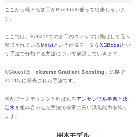
ここから様々な加工がPandasを使って出来ちゃいま
す。
ここでは、Pandasでの加工のステップは飛ばして元々
整形されている
Mnist
という画像データを
XGBoost
とい
う手法で分類する方法について解説していきます。
XGboostは「
eXtreme Gradient Boosting
」の略で
2014年に発表された手法です。
勾配ブースティングと呼ばれる
アンサンブル学習
と
決
定木
を組み合わせた手法で非常に高い汎化能力を誇り
ます。