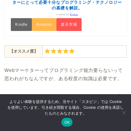
ターにとって必要十分なプログラミング・テクノロジー
の基礎を解説。
created by
Rinker
Kindle
Amazon
楽天市場
【オススメ度】
Webマーケターってプログラミング能力要らないって
思われがちなんですが、ある程度の知識は必要です。
ただエンジニアほどゴリゴリのコーディングをする必
よりよい体験を提供するため、当サイト「スタビジ」では Cookie
要があるかというとそうではない。
を使用しています。引き続き閲覧する場合、Cookie の使用を承諾し
たものとみなされます。
そんな
Webマーケターに最適なテクノロジーをまとめ
OK
Twitter
データサイエンス
Webマーケ
プログラミング
た最強にオススメの本です！