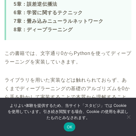
5章：誤差逆伝播法
6章：学習に関するテクニック
7章：畳み込みニューラルネットワーク
8章：ディープラーニング
この書籍では、文字通り0からPythonを使ってディープ
ラーニングを実装していきます。
ライブラリを用いた実装などは触れられておらず、あ
くまでディープラーニングの基礎のアルゴリズムを0か
ら手を動かして実装することで本質から理解すること
を目的としています。
よりよい体験を提供するため、当サイト「スタビジ」では Cookie
を使用しています。引き続き閲覧する場合、Cookie の使用を承諾し
たものとみなされます。
以下の動画で内容については詳しく解説しています！
OK
Twitter
データサイエンス
Webマーケ
プログラミング