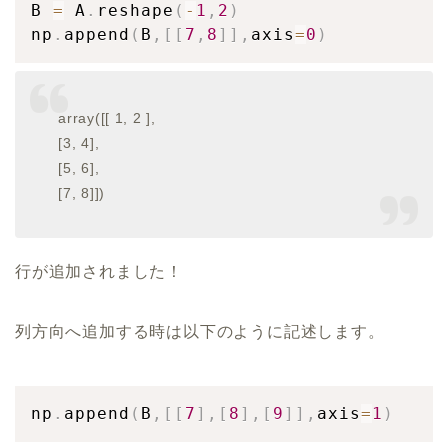
B 
=
 A
.
reshape
(
-
1
,
2
)
np
.
append
(
B
,
[
[
7
,
8
]
]
,
axis
=
0
)
array([[ 1, 2 ],
[3, 4],
[5, 6],
[7, 8]])
行が追加されました！
列方向へ追加する時は以下のように記述します。
np
.
append
(
B
,
[
[
7
]
,
[
8
]
,
[
9
]
]
,
axis
=
1
)