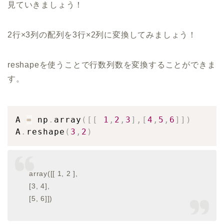
見ていきましょう！
2行×3列の配列を3行×2列に変換してみましょう！
reshapeを使うことで行数列数を変換することができま
す。
A 
=
 np
.
array
(
[
[
1
,
2
,
3
]
,
[
4
,
5
,
6
]
]
)
A
.
reshape
(
3
,
2
)
array([[ 1, 2 ],
[3, 4],
[5, 6]])