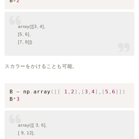
B
+
2
array([[3, 4],
[5, 6],
[7, 8]])
スカラーをかけることも可能。
B 
=
 np
.
array
(
[
[
1
,
2
]
,
[
3
,
4
]
,
[
5
,
6
]
]
)
B
*
3
array([[ 3, 6],
[ 9, 12],