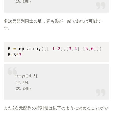
[15, 18]])
多次元配列同士の足し算も形が一緒であれば可能で
す。
B 
=
 np
.
array
(
[
[
1
,
2
]
,
[
3
,
4
]
,
[
5
,
6
]
]
)
B
+
B
*
3
array([[ 4, 8],
[12, 16],
[20, 24]])
また2次元配列の行列積は以下のように求めることがで