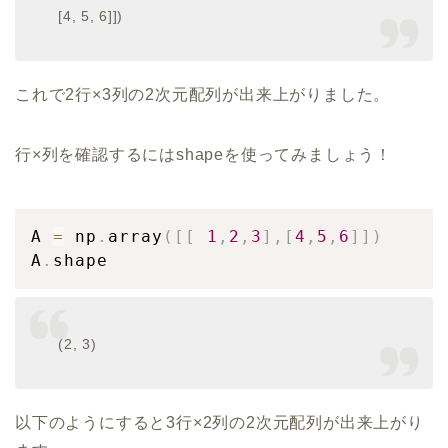
[4, 5, 6]])
これで2行×3列の2次元配列が出来上がりました。
行×列を確認するにはshapeを使ってみましょう！
A 
=
 np
.
array
(
[
[
1
,
2
,
3
]
,
[
4
,
5
,
6
]
]
)
A
.
shape
(2, 3)
以下のようにすると3行×2列の2次元配列が出来上がり