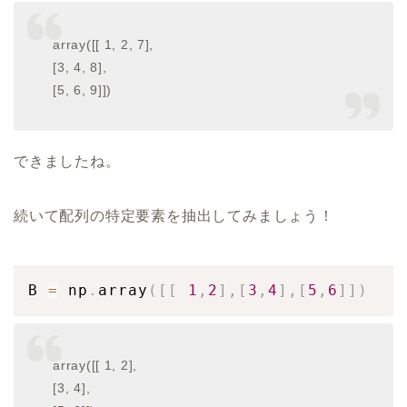
array([[ 1, 2, 7],
[3, 4, 8],
[5, 6, 9]])
できましたね。
続いて配列の特定要素を抽出してみましょう！
B 
=
 np
.
array
(
[
[
1
,
2
]
,
[
3
,
4
]
,
[
5
,
6
]
]
)
array([[ 1, 2],
[3, 4],