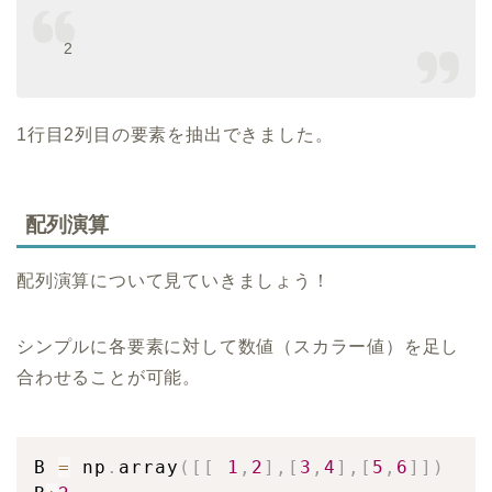
2
1行目2列目の要素を抽出できました。
配列演算
配列演算について見ていきましょう！
シンプルに各要素に対して数値（スカラー値）を足し
合わせることが可能。
B 
=
 np
.
array
(
[
[
1
,
2
]
,
[
3
,
4
]
,
[
5
,
6
]
]
)