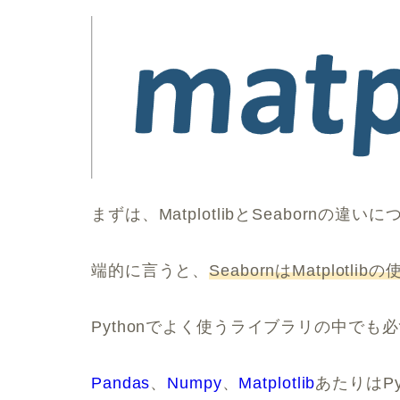
まずは、MatplotlibとSeabornの
端的に言うと、
SeabornはMatplot
Pythonでよく使うライブラリの中でも
Pandas
、
Numpy
、
Matplotlib
あたりはP