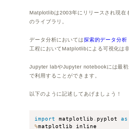
Matplotlibは2003年にリリース
のライブラリ。
データ分析においては
探索的データ分析
工程においてMatplotlibによる可視化
Jupyter labやJupyter notebo
で利用することができます。
以下のように記述してあげましょう！
import
 matplotlib
.
pyplot 
as
%
matplotlib inline