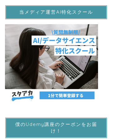
当メディア運営AI特化スクール
僕のUdemy講座のクーポンをお届
け！