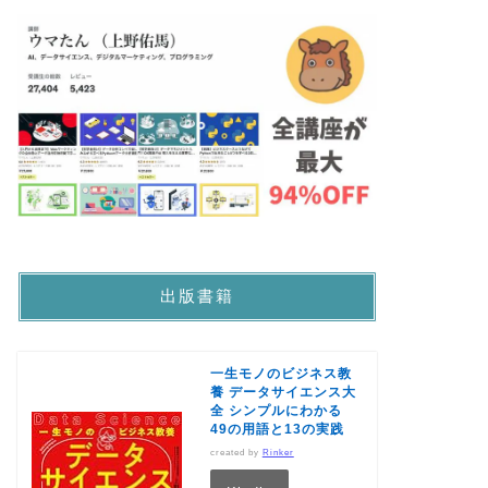
出版書籍
一生モノのビジネス教
養 データサイエンス大
全 シンプルにわかる
49の用語と13の実践
created by
Rinker