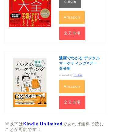
Kindle
Amazon
楽天市場
漫画でわかる デジタル
マーケティング×デー
タ分析
created by
Rinker
Amazon
楽天市場
※以下は
Kindle Unlimited
であれば無料で読む
ことが可能です！