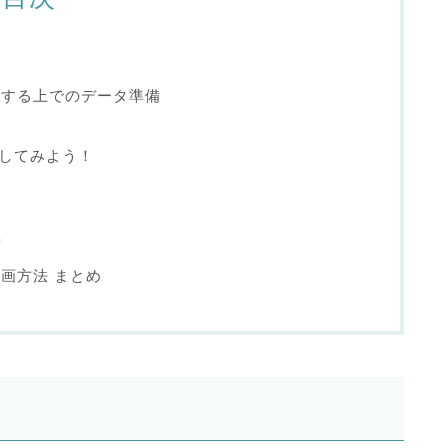
可視化をする上でのデータ準備
描画してみよう！
画
や描画方法 まとめ