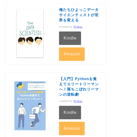
俺たちひよっこデータ
サイエンティストが世
界を変える
created by
Rinker
Kindle
Amazon
【入門】Pythonを覚
えてエリートリーマン
へ！落ちこぼれリーマ
ンの逆転劇
created by
Rinker
Kindle
Amazon