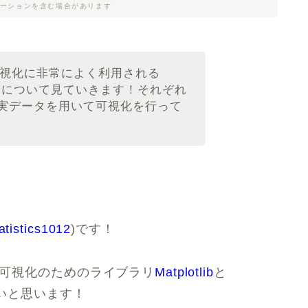
ーションを含む場合があります
の可視化に非常によく利用される
rnの違いについて見ていきます！それぞれ
実データを用いて可視化を行って
atistics1012
)です！
ータ可視化のためのライブラリ
Matplotlib
と
いと思います！