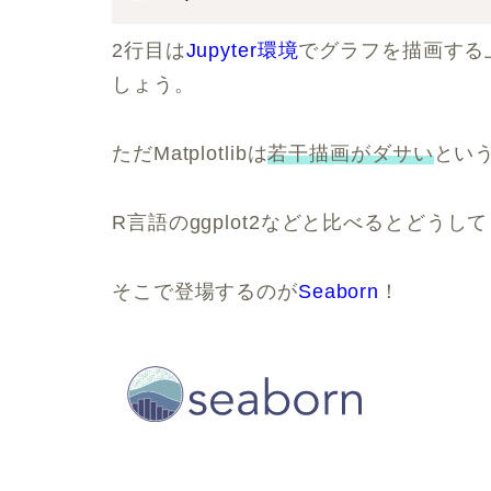
2行目は
Jupyter環境
でグラフを描画する
しょう。
ただMatplotlibは
若干描画がダサい
とい
R言語のggplot2などと比べるとどう
そこで登場するのが
Seaborn
！