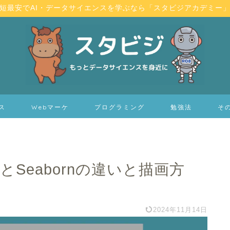
短最安でAI・データサイエンスを学ぶなら「スタビジアカデミー
ス
Webマーケ
プログラミング
勉強法
そ
ibとSeabornの違いと描画方
2024年11月14日