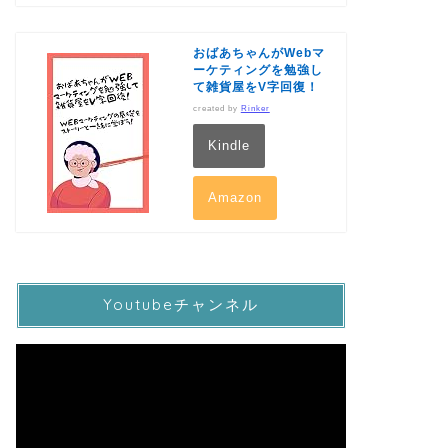
おばあちゃんがWebマ
ーケティングを勉強し
て雑貨屋をV字回復！
created by
Rinker
Kindle
Amazon
Youtubeチャンネル