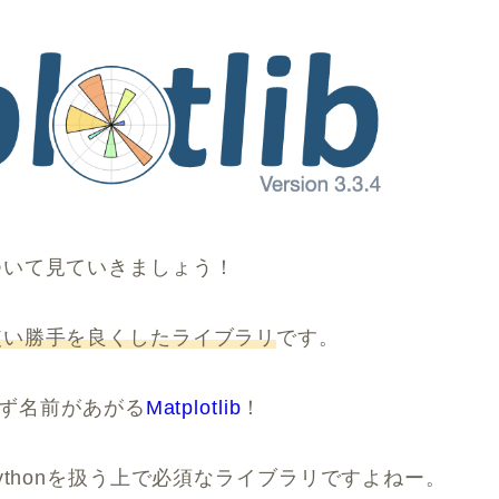
違いについて見ていきましょう！
libの使い勝手を良くしたライブラリ
です。
必ず名前があがる
Matplotlib
！
ythonを扱う上で必須なライブラリですよねー。