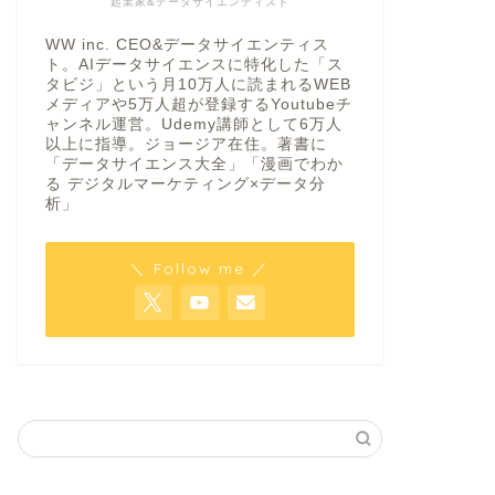
起業家&データサイエンティスト
WW inc. CEO&データサイエンティス
ト。AIデータサイエンスに特化した「ス
タビジ」という月10万人に読まれるWEB
メディアや5万人超が登録するYoutubeチ
ャンネル運営。Udemy講師として6万人
以上に指導。ジョージア在住。著書に
「データサイエンス大全」「漫画でわか
る デジタルマーケティング×データ分
析」
＼ Follow me ／