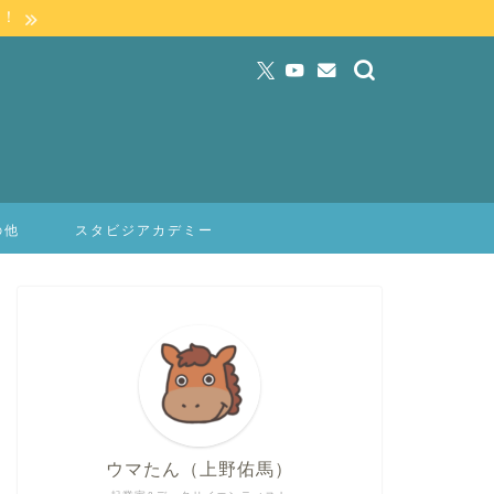
」！
の他
スタビジアカデミー
ウマたん（上野佑馬）