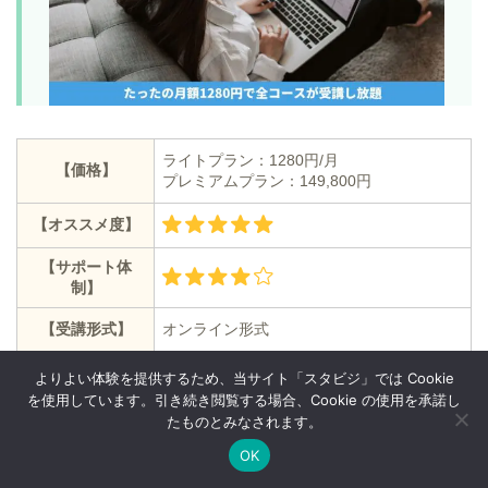
ライトプラン：1280円/月
【価格】
プレミアムプラン：149,800円
【オススメ度】
【サポート体
制】
【受講形式】
オンライン形式
データサイエンスを網羅的に学ぶ
よりよい体験を提供するため、当サイト「スタビジ」では Cookie
実践的なビジネスフレームワークを学ぶ
を使用しています。引き続き閲覧する場合、Cookie の使用を承諾し
SQLとPythonを組み合わせて実データを使
たものとみなされます。
【学習範囲】
った様々なワークを行う
OK
マーケティングの実行プラン策定
Twitter
データサイエンス
Webマーケ
プログラミング
マーケティングとデータ分析の掛け合わせ