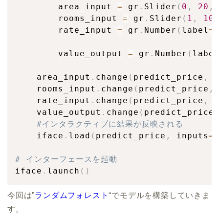
        area_input 
=
 gr
.
Slider
(
0
,
20
,
        rooms_input 
=
 gr
.
Slider
(
1
,
10
        rate_input 
=
 gr
.
Number
(
label
=
        value_output 
=
 gr
.
Number
(
labe
    area_input
.
change
(
predict_price
,
 
    rooms_input
.
change
(
predict_price
,
    rate_input
.
change
(
predict_price
,
 
    value_output
.
change
(
predict_price
#インタラクティブに結果が反映される
    iface
.
load
(
predict_price
,
 inputs
=
# インターフェースを起動
iface
.
launch
(
)
今回は”
ランダムフォレスト
“でモデルを構築していきま
す。