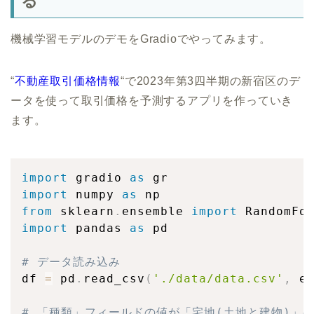
る
機械学習モデルのデモをGradioでやってみます。
“
不動産取引価格情報
“で2023年第3四半期の新宿区のデ
ータを使って取引価格を予測するアプリを作っていき
ます。
import
 gradio 
as
import
 numpy 
as
from
 sklearn
.
ensemble 
import
import
 pandas 
as
 pd

# データ読み込み
df 
=
 pd
.
read_csv
(
'./data/data.csv'
,
 e
# 「種類」フィールドの値が「宅地(土地と建物)」