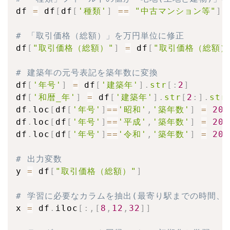
df 
=
 df
[
df
[
'種類'
]
==
"中古マンション等"
]
# 「取引価格（総額）」を万円単位に修正
df
[
"取引価格（総額）"
]
=
 df
[
"取引価格（総額）
# 建築年の元号表記を築年数に変換
df
[
'年号'
]
=
 df
[
'建築年'
]
.
str
[
:
2
]
df
[
'和暦_年'
]
=
 df
[
'建築年'
]
.
str
[
2
:
]
.
str
df
.
loc
[
df
[
'年号'
]
==
'昭和'
,
'築年数'
]
=
202
df
.
loc
[
df
[
'年号'
]
==
'平成'
,
'築年数'
]
=
202
df
.
loc
[
df
[
'年号'
]
==
'令和'
,
'築年数'
]
=
202
# 出力変数
y 
=
 df
[
"取引価格（総額）"
]
# 学習に必要なカラムを抽出(最寄り駅までの時間、
x 
=
 df
.
iloc
[
:
,
[
8
,
12
,
32
]
]