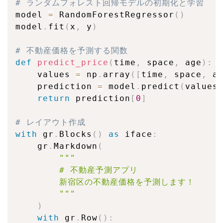
# ランダムフォレスト回帰モデルの初期化と学習
model 
=
 RandomForestRegressor
(
)
model
.
fit
(
x
,
 y
)
# 不動産価格を予測する関数
def
predict_price
(
time
,
 space
,
 age
)
:
    values 
=
 np
.
array
(
[
time
,
 space
,
 a
    prediction 
=
 model
.
predict
(
values
return
 prediction
[
0
]
# レイアウト作成
with
 gr
.
Blocks
(
)
as
 iface
:
    gr
.
Markdown
(
"""

        # 不動産予測アプリ

        新宿区の不動産価格を予測します！

        """
)
with
 gr
.
Row
(
)
: