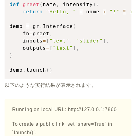
def
greet
(
name
,
 intensity
)
:
return
"Hello, "
+
 name 
+
"!"
*
i
demo 
=
 gr
.
Interface
(
    fn
=
greet
,
    inputs
=
[
"text"
,
"slider"
]
,
    outputs
=
[
"text"
]
,
)
demo
.
launch
(
)
以下のような実行結果が表示されます。
Running on local URL: http://127.0.0.1:7860
To create a public link, set `share=True` in
`launch()`.