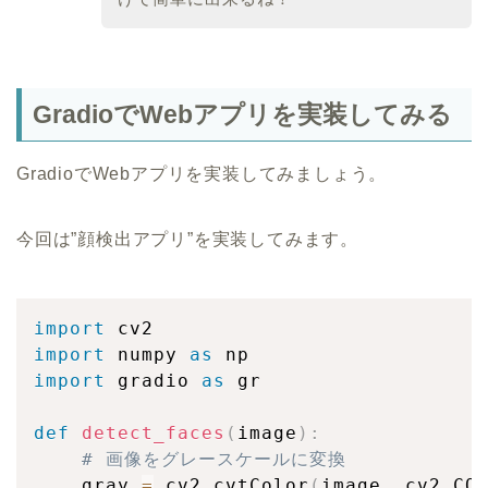
GradioでWebアプリを実装してみる
GradioでWebアプリを実装してみましょう。
今回は”顔検出アプリ”を実装してみます。
import
import
 numpy 
as
import
 gradio 
as
 gr

def
detect_faces
(
image
)
:
# 画像をグレースケールに変換
    gray 
=
 cv2
.
cvtColor
(
image
,
 cv2
.
CO