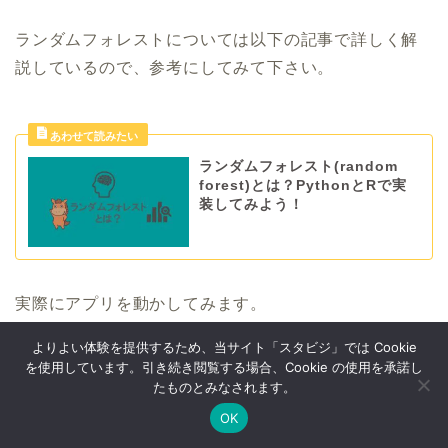
ランダムフォレストについては以下の記事で詳しく解
説しているので、参考にしてみて下さい。
ランダムフォレスト(random
forest)とは？PythonとRで実
装してみよう！
実際にアプリを動かしてみます。
よりよい体験を提供するため、当サイト「スタビジ」では Cookie
今回はレイアウトの部分でgradioの”
load
“機能を使って
を使用しています。引き続き閲覧する場合、Cookie の使用を承諾し
たものとみなされます。
います。
OK
Twitter
データサイエンス
Webマーケ
プログラミング