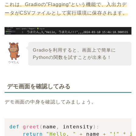
これは、Gradioの”Flagging”という機能で、入出力デ
ータがCSVファイルとして実行環境に保存されます。
Gradioを利用すると、画面上で簡単に
Pythonの関数を試すことが出来る！
ウマたん
デモ画面を確認してみる
デモ画面の中身を確認してみましょう。
def
greet
(
name
,
 intensity
)
:
return
"Hello, "
+
 name 
+
"!"
*
i