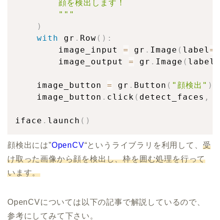
        顔を検出します！

        """
)
with
 gr
.
Row
(
)
:
        image_input 
=
 gr
.
Image
(
label
=
        image_output 
=
 gr
.
Image
(
label
    image_button 
=
 gr
.
Button
(
"顔検出"
)
    image_button
.
click
(
detect_faces
,
 
iface
.
launch
(
)
顔検出には”
OpenCV
“というライブラリを利用して、
受
け取った画像から顔を検出し、枠を囲む処理を行って
います。
OpenCVについては以下の記事で解説しているので、
参考にしてみて下さい。