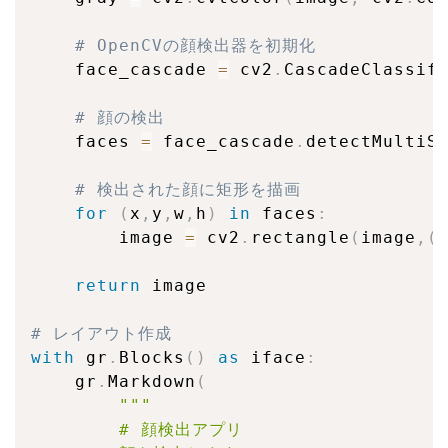
# OpenCVの顔検出器を初期化
    face_cascade 
=
 cv2
.
CascadeClassif
# 顔の検出
    faces 
=
 face_cascade
.
detectMultiS
# 検出された顔に矩形を描画
for
(
x
,
y
,
w
,
h
)
in
 faces
:
        image 
=
 cv2
.
rectangle
(
image
,
(
return
 image

# レイアウト作成
with
 gr
.
Blocks
(
)
as
 iface
:
    gr
.
Markdown
(
"""

        # 顔検出アプリ
