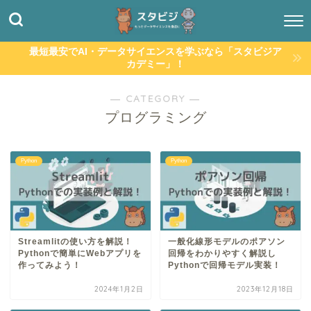
最短最安でAI・データサイエンスを学ぶなら「スタビジア
カデミー」！
― CATEGORY ―
プログラミング
Python
Python
Streamlitの使い方を解説！
一般化線形モデルのポアソン
Pythonで簡単にWebアプリを
回帰をわかりやすく解説し
作ってみよう！
Pythonで回帰モデル実装！
2024年1月2日
2023年12月18日