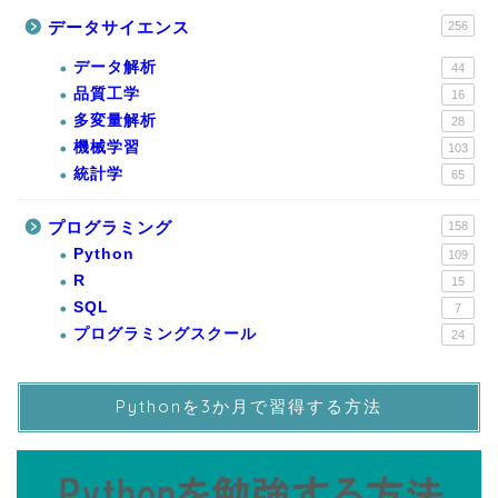
データサイエンス
256
データ解析
44
品質工学
16
多変量解析
28
機械学習
103
統計学
65
プログラミング
158
Python
109
R
15
SQL
7
プログラミングスクール
24
Pythonを3か月で習得する方法