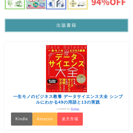
出版書籍
一生モノのビジネス教養 データサイエンス大全 シンプ
ルにわかる49の用語と13の実践
created by
Rinker
Kindle
Amazon
楽天市場