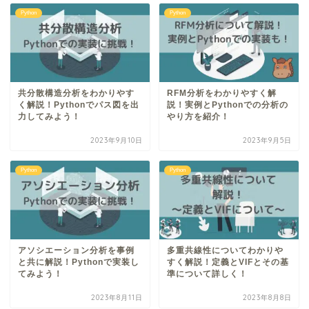
Python
Python
共分散構造分析をわかりやす
RFM分析をわかりやすく解
く解説！Pythonでパス図を出
説！実例とPythonでの分析の
力してみよう！
やり方を紹介！
2023年9月10日
2023年9月5日
Python
Python
アソシエーション分析を事例
多重共線性についてわかりや
と共に解説！Pythonで実装し
すく解説！定義とVIFとその基
てみよう！
準について詳しく！
2023年8月11日
2023年8月8日