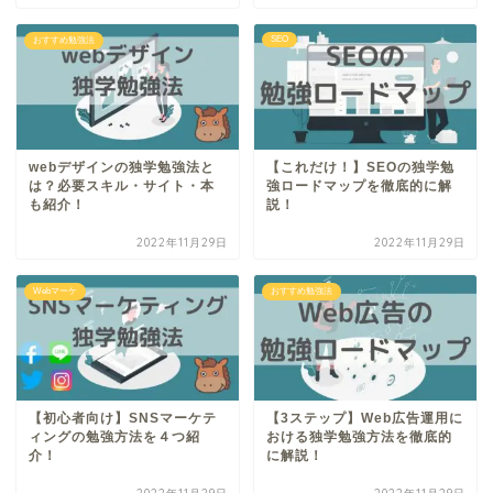
SEO
おすすめ勉強法
webデザインの独学勉強法と
【これだけ！】SEOの独学勉
は？必要スキル・サイト・本
強ロードマップを徹底的に解
も紹介！
説！
2022年11月29日
2022年11月29日
Webマーケ
おすすめ勉強法
【初心者向け】SNSマーケテ
【3ステップ】Web広告運用に
ィングの勉強方法を４つ紹
おける独学勉強方法を徹底的
介！
に解説！