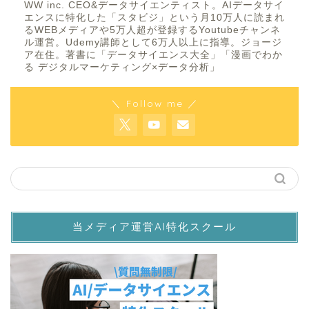
WW inc. CEO&データサイエンティスト。AIデータサイ
エンスに特化した「スタビジ」という月10万人に読まれ
るWEBメディアや5万人超が登録するYoutubeチャンネ
ル運営。Udemy講師として6万人以上に指導。ジョージ
ア在住。著書に「データサイエンス大全」「漫画でわか
る デジタルマーケティング×データ分析」
＼ Follow me ／
当メディア運営AI特化スクール