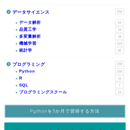
データサイエンス
256
データ解析
44
品質工学
16
多変量解析
28
機械学習
103
統計学
65
プログラミング
158
Python
109
R
15
SQL
7
プログラミングスクール
24
Pythonを3か月で習得する方法