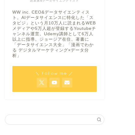
起業家&データサイエンティスト
WW inc. CEO&データサイエンティス
ト。AIデータサイエンスに特化した「ス
タビジ」という月10万人に読まれるWEB
メディアや5万人超が登録するYoutubeチ
ャンネル運営。Udemy講師として6万人
以上に指導。ジョージア在住。著書に
「データサイエンス大全」「漫画でわか
る デジタルマーケティング×データ分
析」
＼ Follow me ／