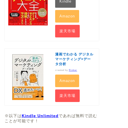
Kindle
Amazon
楽天市場
漫画でわかる デジタル
マーケティング×デー
タ分析
created by
Rinker
Amazon
楽天市場
※以下は
Kindle Unlimited
であれば無料で読む
ことが可能です！