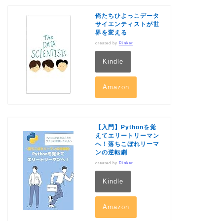
俺たちひよっこデータ
サイエンティストが世
界を変える
created by
Rinker
Kindle
Amazon
【入門】Pythonを覚
えてエリートリーマン
へ！落ちこぼれリーマ
ンの逆転劇
created by
Rinker
Kindle
Amazon