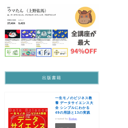
出版書籍
一生モノのビジネス教
養 データサイエンス大
全 シンプルにわかる
49の用語と13の実践
created by
Rinker