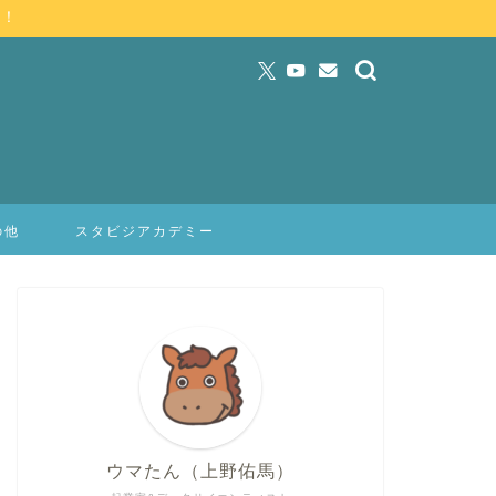
」！
の他
スタビジアカデミー
ウマたん（上野佑馬）