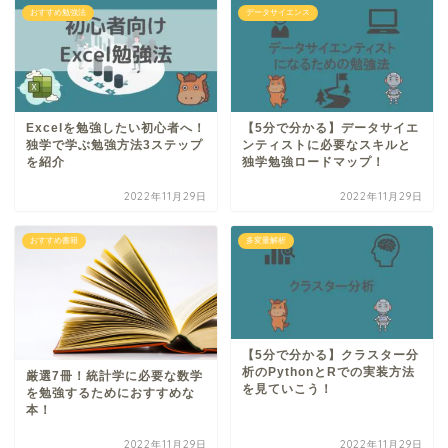
おすすめ勉強法
データサイエンス
Excelを勉強したい初心者へ！
【5分で分かる】データサイエ
独学で学ぶ勉強方法3ステップ
ンティストに必要なスキルと
を紹介
独学勉強ロードマップ！
2022年11月29日
2022年11月29日
おすすめ書籍
多変量解析
【5分で分かる】クラスター分
析のPythonとRでの実装方法
厳選7冊！統計学に必要な数学
を見ていこう！
を勉強するためにおすすめな
本！
2022年11月29日
2022年11月29日