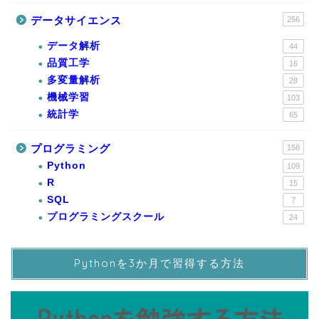
データサイエンス
256
データ解析
44
品質工学
16
多変量解析
28
機械学習
103
統計学
65
プログラミング
158
Python
109
R
15
SQL
7
プログラミングスクール
24
Pythonを3か月で習得する方法