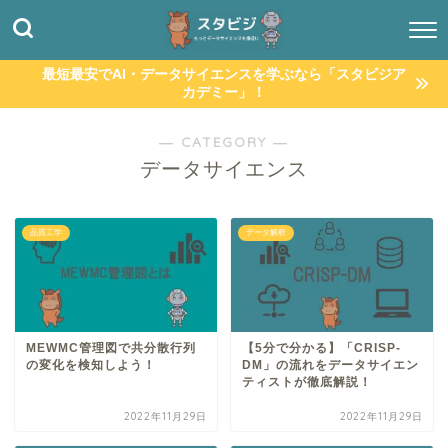
最短最安でAI・データサイエンスを学ぶなら「スタビジア
カデミー」！
― CATEGORY ―
データサイエンス
品質工学
データ解析
MEWMC管理図で共分散行列
【5分で分かる】「CRISP-
の変化を検知しよう！
DM」の流れをデータサイエン
ティストが徹底解説！
2022年11月29日
2022年11月29日