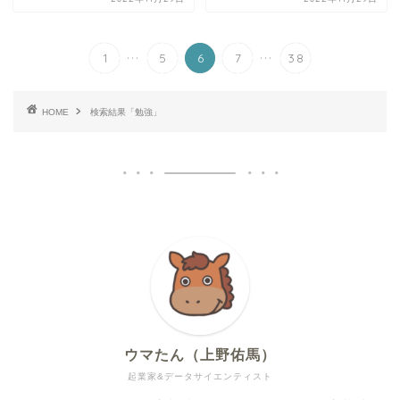
...
...
1
5
6
7
38
HOME
検索結果「勉強」
ウマたん（上野佑馬）
起業家&データサイエンティスト