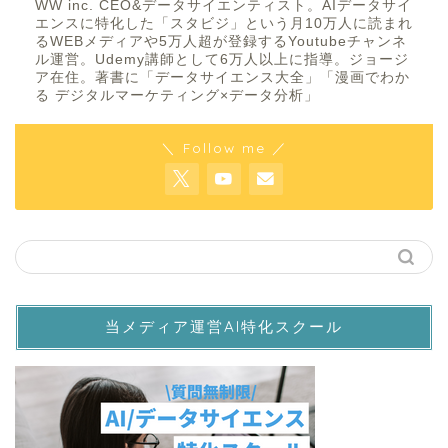
WW inc. CEO&データサイエンティスト。AIデータサイ
エンスに特化した「スタビジ」という月10万人に読まれ
るWEBメディアや5万人超が登録するYoutubeチャンネ
ル運営。Udemy講師として6万人以上に指導。ジョージ
ア在住。著書に「データサイエンス大全」「漫画でわか
る デジタルマーケティング×データ分析」
＼ Follow me ／
当メディア運営AI特化スクール