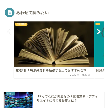
あわせて読みたい
R
多変量解析
厳選7冊！時系列分析を勉強する上でおすすめな本！
回帰分
2022年11月29日
ITPってなにが問題なの？広告業界・アフィ
リエイトに与える影響とは？