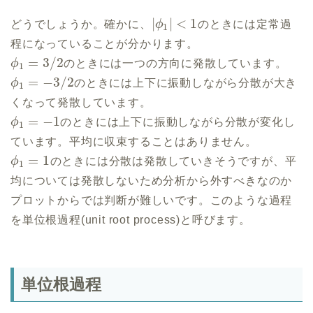
|
|
<
1
どうでしょうか。確かに、
ϕ
のときには定常過
1
程になっていることが分かります。
=
3
/
2
ϕ
のときには一つの方向に発散しています。
1
=
−
3
/
2
ϕ
のときには上下に振動しながら分散が大き
1
くなって発散しています。
=
−
1
ϕ
のときには上下に振動しながら分散が変化し
1
ています。平均に収束することはありません。
=
1
ϕ
のときには分散は発散していきそうですが、平
1
均については発散しないため分析から外すべきなのか
プロットからでは判断が難しいです。このような過程
を単位根過程(unit root process)と呼びます。
単位根過程