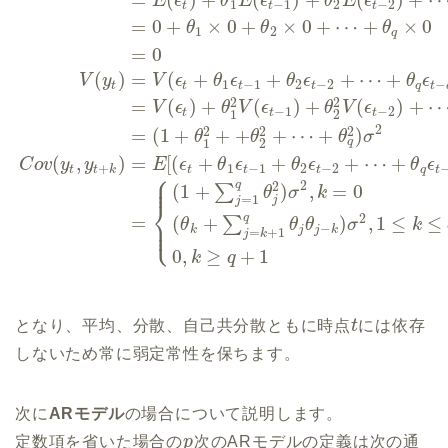
E
ϵ
θ
E
ϵ
θ
E
ϵ
1
−
1
2
−
2
t
t
t
=
0
+
×
0
+
×
0
+
⋯
+
×
0
θ
θ
θ
1
2
q
=
0
(
)
=
(
+
+
+
⋯
+
V
y
V
ϵ
θ
ϵ
θ
ϵ
θ
ϵ
1
−
1
2
−
2
−
t
t
t
t
q
t
2
2
=
(
)
+
(
)
+
(
)
+
V
ϵ
θ
V
ϵ
θ
V
ϵ
−
1
−
2
t
t
t
1
2
2
2
2
2
=
(
1
+
+
+
+
⋯
+
)
θ
θ
θ
σ
q
1
2
(
,
)
=
[
(
+
+
+
⋯
+
C
o
v
y
y
E
ϵ
θ
ϵ
θ
ϵ
θ
ϵ
+
1
−
1
2
−
2
t
t
k
t
t
t
q
t
⎧
⎪
⎪
q
2
2
(
1
+
)
,
=
0
∑
θ
σ
k
=
1
j
j
⎨
=
q
2
⎪
(
+
)
,
1
≤
≤
∑
⎩
θ
θ
θ
σ
k
⎪
−
k
j
j
k
=
+
1
j
k
0
,
≥
+
1
k
q
となり、平均、分散、自己共分散ともに時点
t
には依存
しないため常に弱定常性を保ちます。
次に
ARモデル
の場合について説明します。
定数項を省いた場合の
p
次のARモデルの定義は次の通