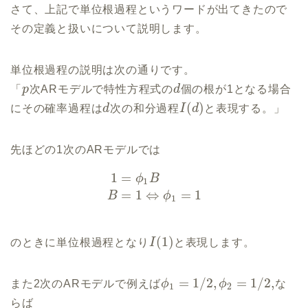
さて、上記で単位根過程というワードが出てきたので
その定義と扱いについて説明します。
単位根過程の説明は次の通りです。
「
p
次ARモデルで特性方程式の
d
個の根が1となる場合
(
)
にその確率過程は
d
次の和分過程
I
d
と表現する。」
先ほどの1次のARモデルでは
1
=
ϕ
B
1
=
1
⇔
=
1
B
ϕ
1
(
1
)
のときに単位根過程となり
I
と表現します。
=
1
/
2
,
=
1
/
2
,
また2次のARモデルで例えば
ϕ
ϕ
な
1
2
らば