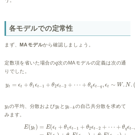
う。
各モデルでの定常性
まず、
MAモデル
から確認しましょう。
定数項を省いた場合の
q
次のMAモデルの定義は次の通
りでした。
=
+
+
+
⋯
+
,
∼
.
.
y
ϵ
θ
ϵ
θ
ϵ
θ
ϵ
ϵ
W
N
1
−
1
2
−
2
−
t
t
t
t
q
t
q
t
y
の平均、分散および
y
と
y
の自己共分散を求めて
−
t
t
t
k
みます。
(
)
=
(
+
+
+
⋯
+
E
y
E
ϵ
θ
ϵ
θ
ϵ
θ
ϵ
1
−
1
2
−
2
−
t
t
t
t
q
t
=
(
)
+
(
)
+
(
)
+