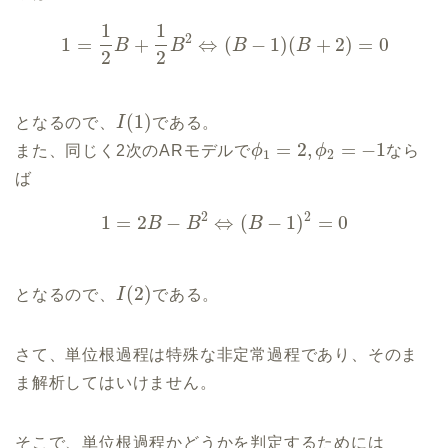
1
1
2
1
=
+
⇔
(
−
1
)
(
+
2
)
=
0
B
B
B
B
2
2
(
1
)
となるので、
I
である。
=
2
,
=
−
1
また、同じく2次のARモデルで
ϕ
ϕ
なら
1
2
ば
2
2
1
=
2
−
⇔
(
−
1
)
=
0
B
B
B
(
2
)
となるので、
I
である。
さて、単位根過程は特殊な非定常過程であり、そのま
ま解析してはいけません。
そこで、単位根過程かどうかを判定するためには