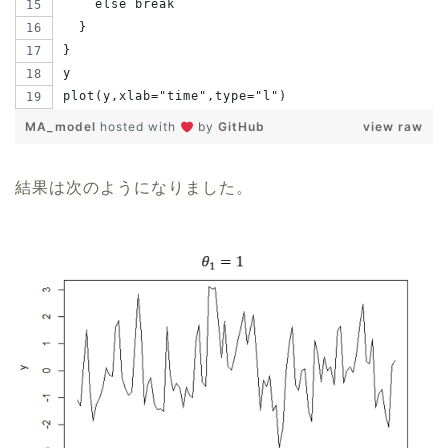
    else break
  }
}
y
plot(y,xlab="time",type="l")
MA_model
hosted with
by
GitHub
view raw
結果は次のようになりました。