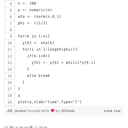
n <- 100
y <- numeric(n)
eta <- rnorm(n,0,1)
phi <- c(1/2)
for(k in 1:n){
  y[k] <- eta[k]
  for(i in 1:length(phi)){
    if(k-i>0){
      y[k] <- y[k] + phi[i]*y[k-i]
    }
    else break
  }
}
y
plot(y,xlab="time",type="l")
AR_model
hosted with
by
GitHub
view raw