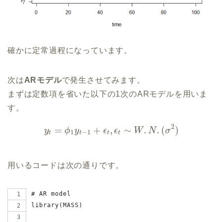
確かに定常過程になっています。
次は
ARモデル
で発生させてみます。
まずは定数項を省いた以下の1次のARモデルを用いま
す。
2
=
+
,
∼
.
.
(
)
y
ϕ
y
ϵ
ϵ
W
N
σ
1
−
1
t
t
t
t
用いるコードは次の通りです。
# AR model
library(MASS)