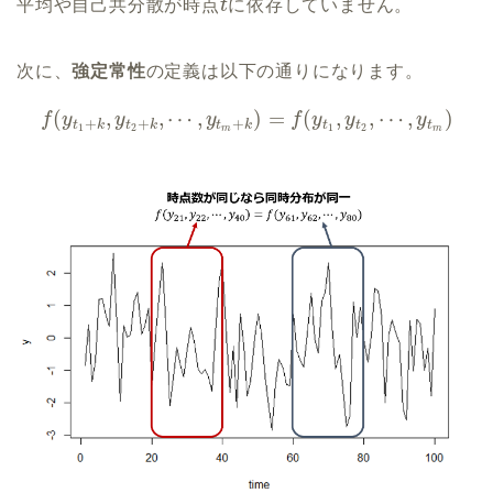
平均や自己共分散が時点
t
に依存していません。
次に、
強定常性
の定義は以下の通りになります。
(
,
,
⋯
,
)
=
(
,
,
⋯
,
)
f
y
y
y
f
y
y
y
+
+
+
t
k
t
k
t
k
t
t
t
1
2
1
2
m
m