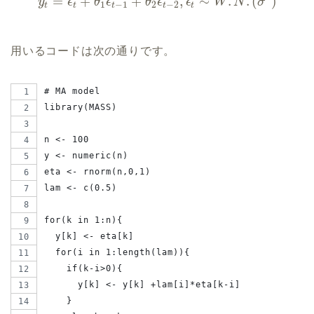
=
+
+
,
∼
.
.
(
)
y
ϵ
θ
ϵ
θ
ϵ
ϵ
W
N
σ
1
−
1
2
−
2
t
t
t
t
t
用いるコードは次の通りです。
# MA model
library(MASS)
n <- 100
y <- numeric(n)
eta <- rnorm(n,0,1)
lam <- c(0.5)
for(k in 1:n){
  y[k] <- eta[k]
  for(i in 1:length(lam)){
    if(k-i>0){
      y[k] <- y[k] +lam[i]*eta[k-i]
    }