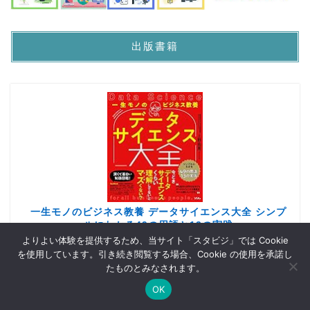
出版書籍
一生モノのビジネス教養 データサイエンス大全 シンプ
ルにわかる49の用語と13の実践
よりよい体験を提供するため、当サイト「スタビジ」では Cookie
created by
Rinker
を使用しています。引き続き閲覧する場合、Cookie の使用を承諾し
Kindle
Amazon
楽天市場
たものとみなされます。
OK
Twitter
データサイエンス
Webマーケ
プログラミング