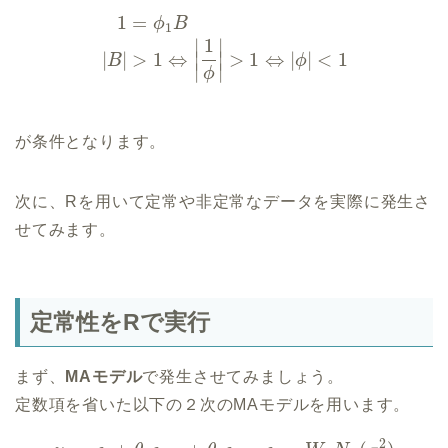
1
=
ϕ
B
1
1
∣
∣
|
|
>
1
⇔
>
1
⇔
|
|
<
1
∣
∣
B
ϕ
∣
∣
ϕ
が条件となります。
次に、Rを用いて定常や非定常なデータを実際に発生さ
せてみます。
定常性をRで実行
まず、
MAモデル
で発生させてみましょう。
定数項を省いた以下の２次のMAモデルを用います。
2