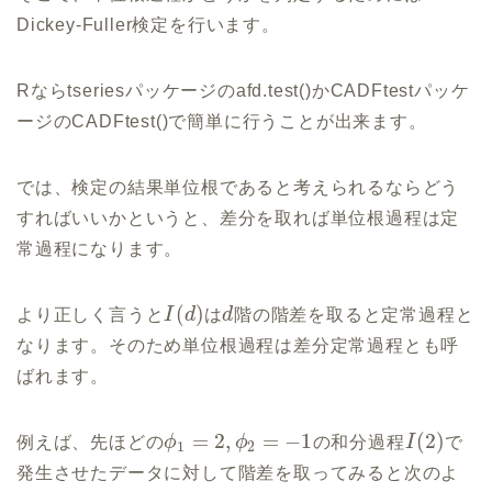
Dickey-Fuller検定を行います。
Rならtseriesパッケージのafd.test()かCADFtestパッケ
ージのCADFtest()で簡単に行うことが出来ます。
では、検定の結果単位根であると考えられるならどう
すればいいかというと、差分を取れば単位根過程は定
常過程になります。
(
)
より正しく言うと
I
d
は
d
階の階差を取ると定常過程と
なります。そのため単位根過程は差分定常過程とも呼
ばれます。
=
2
,
=
−
1
(
2
)
例えば、先ほどの
ϕ
ϕ
の和分過程
I
で
1
2
発生させたデータに対して階差を取ってみると次のよ