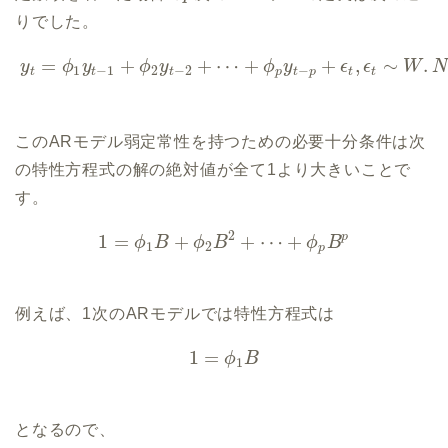
りでした。
=
+
+
⋯
+
+
,
∼
.
y
ϕ
y
ϕ
y
ϕ
y
ϵ
ϵ
W
N
1
−
1
2
−
2
−
t
t
t
p
t
p
t
t
このARモデル弱定常性を持つための必要十分条件は次
の特性方程式の解の絶対値が全て1より大きいことで
す。
2
p
1
=
+
+
⋯
+
ϕ
B
ϕ
B
ϕ
B
1
2
p
例えば、1次のARモデルでは特性方程式は
1
=
ϕ
B
1
となるので、