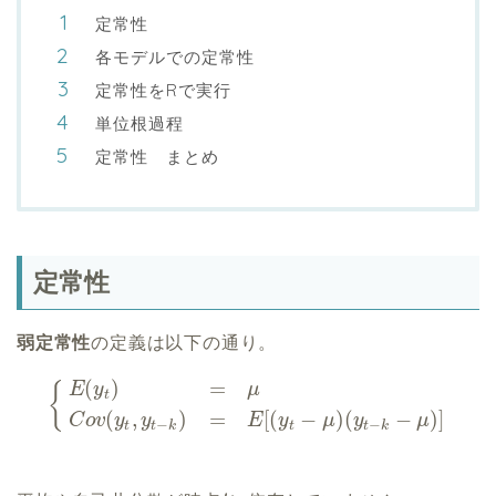
定常性
各モデルでの定常性
定常性をRで実行
単位根過程
定常性 まとめ
定常性
弱定常性
の定義は以下の通り。
(
)
=
{
E
y
μ
t
(
,
)
=
[
(
−
)
(
−
)
]
C
o
v
y
y
E
y
μ
y
μ
−
−
t
t
k
t
t
k