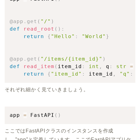
@app
.
get
(
"/"
)
def
read_root
(
)
:
return
{
"Hello"
:
"World"
}
@app
.
get
(
"/items/{item_id}"
)
def
read_item
(
item_id
:
int
,
 q
:
str
=
return
{
"item_id"
:
 item_id
,
"q"
:
 
それぞれ細かく見ていきましょう。
app 
=
 FastAPI
(
)
ここではFastAPIクラスのインスタンスを作成
し、”app”と定義しています。ここでFastAPIアプリケ