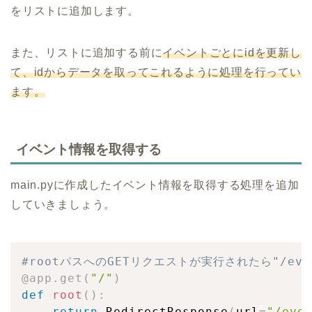
をリストに追加します。
また、リストに追加する前に
イベントごとにidを更新し
て、idからデータを取ってこれるように処理を行ってい
ます。
イベント情報を取得する
main.pyに作成したイベント情報を取得する処理を追加
していきましょう。
#rootパスへのGETリクエストが実行されたら"/eve
@app
.
get
(
"/"
)
def
root
(
)
:
return
 RedirectResponse
(
url
=
"/eve