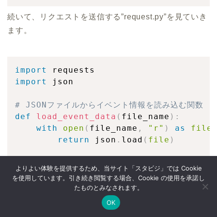
続いて、リクエストを送信する”request.py”を見ていき
ます。
import
import
 json

# JSONファイルからイベント情報を読み込む関数
def
load_event_data
(
file_name
)
:
with
open
(
file_name
,
"r"
)
as
file
return
 json
.
load
(
file
)
# 各JSONファイルからイベント情報を読み込み、リ
よりよい体験を提供するため、当サイト「スタビジ」では Cookie
for
 file_name 
in
[
"event1.json"
,
"eve
を使用しています。引き続き閲覧する場合、Cookie の使用を承諾し
# イベント情報を読み込む
たものとみなされます。
    event_data 
=
 load_event_data
(
file
OK
Twitter
データサイエンス
Webマーケ
プログラミング