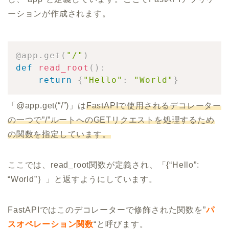
ーションが作成されます。
@app
.
get
(
"/"
)
def
read_root
(
)
:
return
{
"Hello"
:
"World"
}
「@app.get(“/”)」は
FastAPIで使用されるデコレーター
の一つで”/”ルートへのGETリクエストを処理するため
の関数を指定しています。
ここでは、read_root関数が定義され、「{“Hello”:
“World”｝」と返すようにしています。
FastAPIではこのデコレーターで修飾された関数を”
パ
スオペレーション関数
“と呼びます。