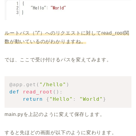
ルートパス（”/”）へのリクエストに対してread_root関
数が動いているのがわかりますね。
では、ここで受け付けるパスを変えてみます。
@app
.
get
(
"/hello"
)
def
read_root
(
)
:
return
{
"Hello"
:
"World"
}
main.pyを上記のように変えて保存します。
すると先ほどの画面が以下のように変わります。