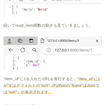
続いてread_item関数の動きも見ていきましょう。
“item_id”に1を入れたURLを実行すると、
“item_id”に1
が”q”はデフォルトの”null”（Pythonの”None”はJsonで
は”null”）が表示されます。