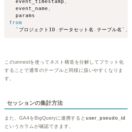
  event_timestamp
,
  event_name
,
from
  `プロジェクトID
.
データセット名
.
テーブル名`
,
 
このunnestを使ってネスト構造を分解してフラット化
することで通常のテーブルと同様に扱いやすくなりま
す。
セッションの集計方法
また、GA4をBigQueryに連携すると
user_pseudo_id
というカラムが確認できます。