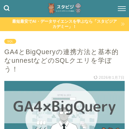
最短最安でAI・データサイエンスを学ぶなら「スタビジア
カデミー」！
SQL
GA4とBigQueryの連携方法と基本的
なunnestなどのSQLクエリを学ぼ
う！
2026年1月7日