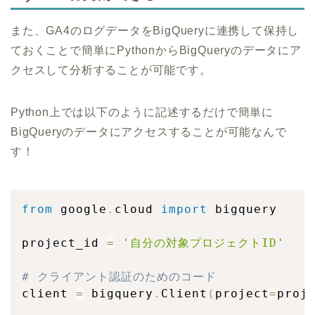
また、GA4のログデータをBigQueryに連携して保持し
ておくことで簡単にPythonからBigQueryのデータにア
クセスして分析することが可能です。
Python上では以下のように記述するだけで簡単に
BigQueryのデータにアクセスすることが可能なんで
す！
from
 google
.
cloud 
import
 bigquery

project_id 
=
'自分の対象プロジェクトID'
# クライアント認証のためのコード
client 
=
 bigquery
.
Client
(
project
=
proj