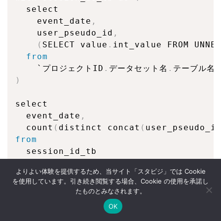
  select

    event_date
,
    user_pseudo_id
,
(
SELECT value
.
int_value FROM UNNE
from
    `プロジェクトID
.
データセット名
.
)
select

  event_date
,
  count
(
distinct concat
(
user_pseudo_i
from
  session_id_tb

group by event_date

よりよい体験を提供するため、当サイト「スタビジ」では Cookie
order by event_date

を使用しています。引き続き閲覧する場合、Cookie の使用を承諾し
たものとみなされます。
OK
Twitter
データサイエンス
Webマーケ
プログラミング