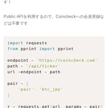
す！
Public APIを利用するので、Coincheckへの会員登録な
どは不要です
import
from
 pprint 
import
 pprint

endpoint 
=
'https://coincheck.com'
path 
=
'/api/ticker'
url 
=
endpoint 
+
 path

pair 
=
{
'pair'
:
'btc_jpy'
}
r 
=
 requests
.
get
(
url
,
 params 
=
 pair
)