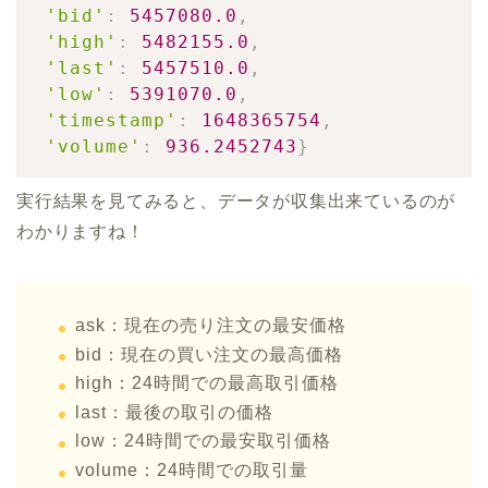
'bid'
:
5457080.0
,
'high'
:
5482155.0
,
'last'
:
5457510.0
,
'low'
:
5391070.0
,
'timestamp'
:
1648365754
,
'volume'
:
936.2452743
}
実行結果を見てみると、
データが収集出来ているのが
わかりますね！
ask：現在の売り注文の最安価格
bid：現在の買い注文の最高価格
high：24時間での最高取引価格
last：最後の取引の価格
low：24時間での最安取引価格
volume：24時間での取引量