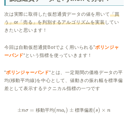
次は実際に取得した仮想通貨データの値を用いて
「買
う」or「売る」を判別するアルゴリズムを実装
してい
きたいと思います！
今回は自動仮想通貨Botでよく用いられる”
ボリンジャ
ーバンド
“という指標を使っていきます！
“
ボリンジャーバンド
“とは、一定期間の価格データの平
均(移動平均線)を中心として、値動きの振れ幅を標準偏
差として表示するテクニカル指標の一つです
±
=
(
)
±
(
)
×
n
σ
移
動
平
均
m
a
標
準
偏
差
s
n
i