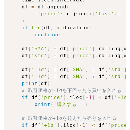
    df 
=
 df
.
append
(
{
'price'
:
 r
.
json
(
)
[
'last'
]
}
,
 
)
if
len
(
df
)
<
 duration
:
continue
    df
[
'SMA'
]
=
 df
[
'price'
]
.
rolling
(
w
    df
[
'std'
]
=
 df
[
'price'
]
.
rolling
(
w
    df
[
'-1σ'
]
=
 df
[
'SMA'
]
-
 df
[
'std'
]
    df
[
'+1σ'
]
=
 df
[
'SMA'
]
+
 df
[
'std'
]
print
(
df
)
# 取引価格が-1σを下回ったら買いを入れる
if
 df
[
'price'
]
.
iloc
[
-
1
]
<
 df
[
'-1σ
print
(
'購入する！'
)
# 取引価格が+1σを超えたら売りを入れる
if
 df
[
'+1σ'
]
.
iloc
[
-
1
]
<
 df
[
'price