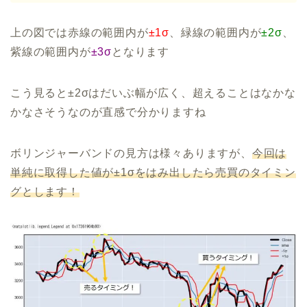
上の図では赤線の範囲内が
±1σ
、緑線の範囲内が
±2σ
、
紫線の範囲内が
±3σ
となります
こう見ると±2σはだいぶ幅が広く、超えることはなかな
かなさそうなのが直感で分かりますね
ボリンジャーバンドの見方は様々ありますが、
今回は
単純に取得した値が±1σをはみ出したら売買のタイミン
グとします！