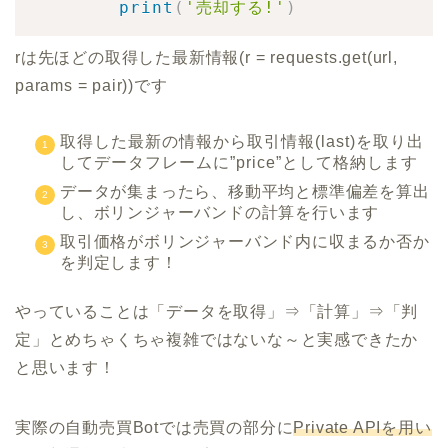
print
(
'売却する!'
)
rは先ほどの取得した最新情報(r = requests.get(url,
params = pair))です
取得した最新の情報から取引情報(last)を取り出
してデータフレームに”price”として格納します
データが集まったら、移動平均と標準偏差を算出
し、ボリンジャーバンドの計算を行います
取引価格がボリンジャーバンド内に収まるか否か
を判定します！
やっていることは「データを取得」⇒「計算」⇒「判
定」とめちゃくちゃ複雑ではないな～と実感できたか
と思います！
実際の自動売買Botでは売買の部分に
Private APIを用い