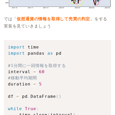
では「
仮想通貨の情報を取得して売買の判定
」をする
実装を見ていきましょう
import
import
 pandas 
as
 pd

#1分間に一回情報を取得する
interval 
=
60
#移動平均期間
duration 
=
5
df 
=
 pd
.
DataFrame
(
)
while
True
:
    time
.
sleep
(
interval
)