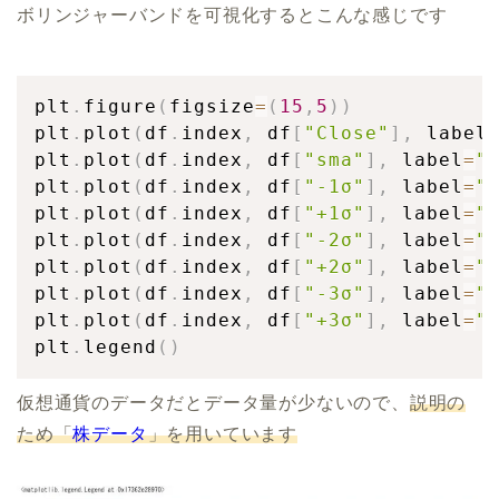
ボリンジャーバンドを可視化するとこんな感じです
plt
.
figure
(
figsize
=
(
15
,
5
)
)
plt
.
plot
(
df
.
index
,
 df
[
"Close"
]
,
 label
plt
.
plot
(
df
.
index
,
 df
[
"sma"
]
,
 label
=
"
plt
.
plot
(
df
.
index
,
 df
[
"-1σ"
]
,
 label
=
"
plt
.
plot
(
df
.
index
,
 df
[
"+1σ"
]
,
 label
=
"
plt
.
plot
(
df
.
index
,
 df
[
"-2σ"
]
,
 label
=
"
plt
.
plot
(
df
.
index
,
 df
[
"+2σ"
]
,
 label
=
"
plt
.
plot
(
df
.
index
,
 df
[
"-3σ"
]
,
 label
=
"
plt
.
plot
(
df
.
index
,
 df
[
"+3σ"
]
,
 label
=
"
plt
.
legend
(
)
仮想通貨のデータだとデータ量が少ないので、
説明の
ため「
株データ
」を用いています