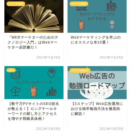
おすすめ書籍
おすすめ書籍
「WEBマーケターのためのテ
Webマーケティングを学ぶの
クノロジー入門」はWebマー
にオススメな本10選！
ケター必読書だ！
2022年11月29日
2022年11月29日
SEO
おすすめ勉強法
【数千万PVサイトのSEO担当
【3ステップ】Web広告運用に
が教える！】ロングテールキ
おける独学勉強方法を徹底的
ーワードの探し方とアクセス
に解説！
を増やす戦略具体例！
2022年11月29日
2022年11月29日