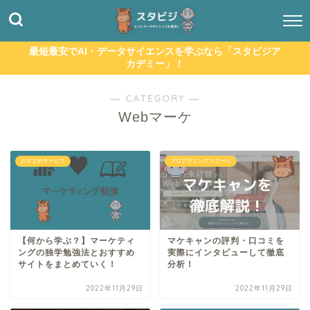
最短最安でAI・データサイエンスを学ぶなら「スタビジア
カデミー」！
― CATEGORY ―
Webマーケ
おすすめサービス
プログラミングスクール
【何から学ぶ？】マーケティ
マケキャンの評判・口コミを
ングの独学勉強法とおすすめ
実際にインタビューして徹底
サイトをまとめていく！
分析！
2022年11月29日
2022年11月29日