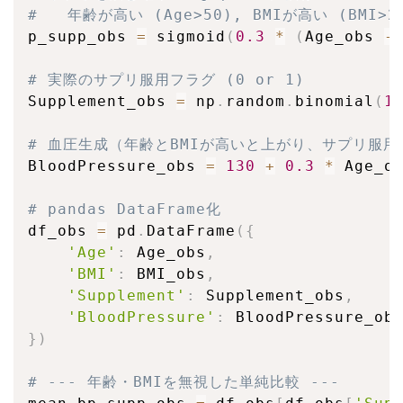
#   年齢が高い (Age>50), BMIが高い (BMI>
p_supp_obs 
=
 sigmoid
(
0.3
*
(
Age_obs 
-
# 実際のサプリ服用フラグ (0 or 1)
Supplement_obs 
=
 np
.
random
.
binomial
(
1
# 血圧生成（年齢とBMIが高いと上がり、サプリ服用
BloodPressure_obs 
=
130
+
0.3
*
 Age_o
# pandas DataFrame化
df_obs 
=
 pd
.
DataFrame
(
{
'Age'
:
 Age_obs
,
'BMI'
:
 BMI_obs
,
'Supplement'
:
 Supplement_obs
,
'BloodPressure'
:
}
)
# --- 年齢・BMIを無視した単純比較 ---