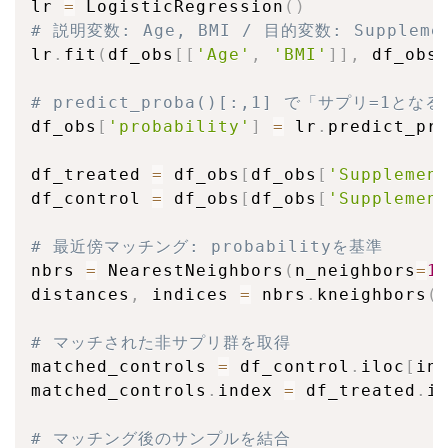
lr 
=
 LogisticRegression
(
)
# 説明変数: Age, BMI / 目的変数: Suppleme
lr
.
fit
(
df_obs
[
[
'Age'
,
'BMI'
]
]
,
 df_obs
# predict_proba()[:,1] で「サプリ=1
df_obs
[
'probability'
]
=
 lr
.
predict_pr
df_treated 
=
 df_obs
[
df_obs
[
'Supplemen
df_control 
=
 df_obs
[
df_obs
[
'Supplemen
# 最近傍マッチング: probabilityを基準
nbrs 
=
 NearestNeighbors
(
n_neighbors
=
1
distances
,
 indices 
=
 nbrs
.
kneighbors
(
# マッチされた非サプリ群を取得
matched_controls 
=
 df_control
.
iloc
[
in
matched_controls
.
index 
=
 df_treated
.
i
# マッチング後のサンプルを結合