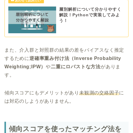
層別解析について分かりやすく
解説！Pythonで実装してみよ
う！
また、介入群と対照群の結果の差をバイアスなく推定
するために
逆確率重み付け法（Inverse Probability
Weighting;IPW）
や
二重にロバストな方法
がありま
す。
傾向スコアにもデメリットがあり
未観測の交絡因子
に
は対応のしようがありません。
傾向スコアを使ったマッチング法を