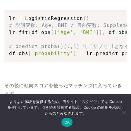
lr 
=
 LogisticRegression
(
)
# 説明変数: Age, BMI / 目的変数: Suppleme
lr
.
fit
(
df_obs
[
[
'Age'
,
'BMI'
]
]
,
 df_obs
# predict_proba()[:,1] で「サプリ=1
df_obs
[
'probability'
]
=
 lr
.
predict_pr
その後に傾向スコアを使ったマッチングに入っていき
ます。
よりよい体験を提供するため、当サイト「スタビジ」では Cookie
を使用しています。引き続き閲覧する場合、Cookie の使用を承諾し
たものとみなされます。
lr 
=
 LogisticRegression
(
)
OK
# 説明変数: Age, BMI / 目的変数: Suppleme
Twitter
データサイエンス
Webマーケ
プログラミング