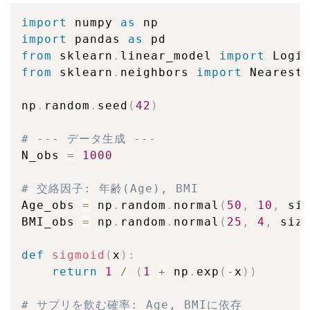
import
 numpy 
as
import
 pandas 
as
from
 sklearn
.
linear_model 
import
from
 sklearn
.
neighbors 
import
 NearestN
np
.
random
.
seed
(
42
)
# --- データ生成 ---
N_obs 
=
1000
# 交絡因子: 年齢(Age), BMI
Age_obs 
=
 np
.
random
.
normal
(
50
,
10
,
 si
BMI_obs 
=
 np
.
random
.
normal
(
25
,
4
,
 siz
def
sigmoid
(
x
)
:
return
1
/
(
1
+
 np
.
exp
(
-
x
)
)
# サプリを飲む確率: Age, BMIに依存