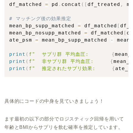
df_matched 
=
 pd
.
concat
(
[
df_treated
,
 m
# マッチング後の効果推定
mean_bp_supp_matched 
=
 df_matched
[
df_
mean_bp_nosupp_matched 
=
 df_matched
[
d
ate_psm 
=
 mean_bp_supp_matched 
-
 mean_
print
(
f"  サプリ群 平均血圧:       
{
mean_
print
(
f"  非サプリ群 平均血圧:     
{
mean_b
print
(
f"  推定されたサプリ効果:     
{
ate_p
具体的にコードの中身を見ていきましょう！
ます最初の以下の部分でロジスティック回帰を用いて
年齢とBMIからサプリを飲む確率を推定しています。