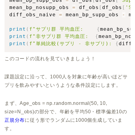
mean_bp_supp_obs 
=
 df_obs
[
df_obs
[
'Sup
mean_bp_nosupp_obs 
=
 df_obs
[
df_obs
[
'S
diff_obs_naive 
=
 mean_bp_supp_obs 
-
 me
print
(
f"サプリ群 平均血圧:    
{
mean_bp_su
print
(
f"非サプリ群 平均血圧:  
{
mean_bp_nos
print
(
f"単純比較(サプリ - 非サプリ): 
{
diff
このコードの流れを見ていきましょう！
課題設定に沿って、1000人を対象に年齢が高いほどサ
プリを飲みやすいというような条件設定にします。
まず、Age_obs = np.random.normal(50, 10,
size=N_obs)の部分で、年齢を平均50・標準偏差10の
正規分布
に従う形でランダムに1000個生成していま
す。