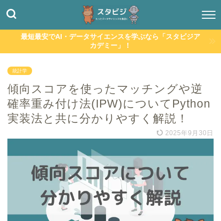
最短最安でAI・データサイエンスを学ぶなら「スタビジア
カデミー」！
統計学
傾向スコアを使ったマッチングや逆
確率重み付け法(IPW)についてPython
実装法と共に分かりやすく解説！
2025年9月30日