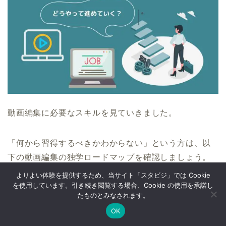
動画編集に必要なスキルを見ていきました。
「何から習得するべきかわからない」という方は、以
下の動画編集の独学ロードマップを確認しましょう。
よりよい体験を提供するため、当サイト「スタビジ」では Cookie
を使用しています。引き続き閲覧する場合、Cookie の使用を承諾し
たものとみなされます。
1.クラウドソーシングでどんな案件があるのか
OK
を確認する
Twitter
データサイエンス
Webマーケ
プログラミング
2.必要とされるスキルを学習サイトで学ぶ