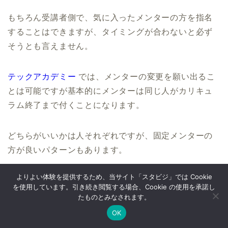
もちろん受講者側で、気に入ったメンターの方を指名
することはできますが、タイミングが合わないと必ず
そうとも言えません。
テックアカデミー
では、メンターの変更を願い出るこ
とは可能ですが基本的にメンターは同じ人がカリキュ
ラム終了まで付くことになります。
どちらがいいかは人それぞれですが、固定メンターの
方が良いパターンもあります。
よりよい体験を提供するため、当サイト「スタビジ」では Cookie
を使用しています。引き続き閲覧する場合、Cookie の使用を承諾し
CodeCampの評判 まとめ
たものとみなされます。
OK
Twitter
データサイエンス
Webマーケ
プログラミング
ここまででCodeCampの評判・口コミやメリット・デ