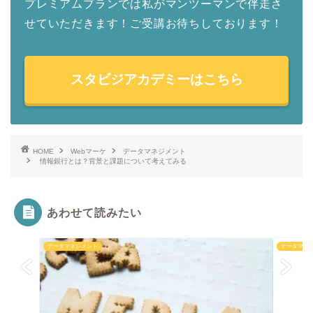
プレミアムプランでは私がマンツーマンで伴走さ
せていただきます！ご受講お待ちしております！
スタビジアカデミーはこちら
HOME
Webマーケ
データマネジメント
情報銀行とは？背景と課題について考えてみる
あわせて読みたい
データマネジメント
データマネ