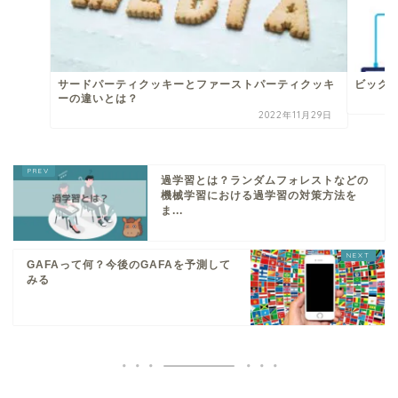
サードパーティクッキーとファーストパーティクッキ
ビッグ
ーの違いとは？
2022年11月29日
過学習とは？ランダムフォレストなどの
機械学習における過学習の対策方法を
ま...
GAFAって何？今後のGAFAを予測して
みる