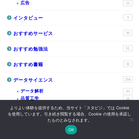
広告
12
インタビュー
3
おすすめサービス
30
おすすめ勉強法
51
おすすめ書籍
32
データサイエンス
256
データ解析
44
品質工学
16
多変量解析
28
よりよい体験を提供するため、当サイト「スタビジ」では Cookie
機械学習
を使用しています。引き続き閲覧する場合、Cookie の使用を承諾し
103
たものとみなされます。
統計学
65
OK
Twitter
データサイエンス
Webマーケ
プログラミング
プログラミング
158