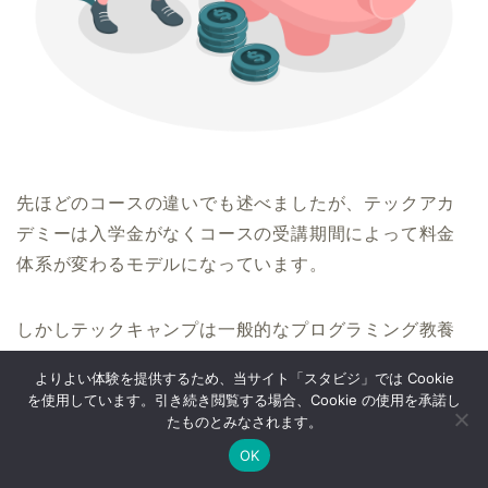
先ほどのコースの違いでも述べましたが、テックアカ
デミーは入学金がなくコースの受講期間によって料金
体系が変わるモデルになっています。
しかしテックキャンプは一般的なプログラミング教養
コースの場合、入学金が217,800円と高額で月額は
よりよい体験を提供するため、当サイト「スタビジ」では Cookie
21,780円となっています。
を使用しています。引き続き閲覧する場合、Cookie の使用を承諾し
たものとみなされます。
OK
学べるカリキュラムは多岐に渡りますが、
全て受け放
Twitter
データサイエンス
Webマーケ
プログラミング
題
。