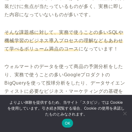
装だけに焦点が当たっているものが多く、実務に即し
た内容になっていないものが多いです。
そんな課題感に対して、実務で使うことの多いSQLや
機械学習のビジネス導入プロセスの理解などもあわせ
て学べるボリューム満点のコース
になっています！
ウォルマートのデータを使って商品の予測分析をした
り、実務で使うことの多いGoogleプロダクトの
BigQueryを使って投球分析をしたり、データサイエン
ティストに必要なビジネス・マーケティングの基礎を
学んでマーケティングプランを作ってもらったりする
よりよい体験を提供するため、当サイト「スタビジ」では Cookie
盛りだくさんの内容になってます！
を使用しています。引き続き閲覧する場合、Cookie の使用を承諾し
たものとみなされます。
OK
Twitter
データサイエンス
Webマーケ
プログラミング
・BigQuery上でSQL、Google Colab上で