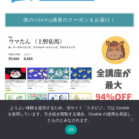
僕のUdemy講座のクーポンをお届け！
よりよい体験を提供するため、当サイト「スタビジ」では Cookie
を使用しています。引き続き閲覧する場合、Cookie の使用を承諾し
たものとみなされます。
出版書籍
OK
Twitter
データサイエンス
Webマーケ
プログラミング