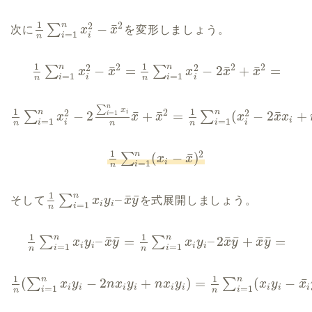
1
n
2
2
¯
−
∑
次に
x
x
を変形しましょう。
=
1
i
i
n
1
1
n
n
2
2
2
2
2
¯
¯
¯
−
=
−
2
+
=
∑
∑
x
x
x
x
x
=
1
=
1
i
i
i
i
n
n
n
∑
x
1
1
n
n
2
2
2
¯
¯
¯
−
2
+
=
(
−
2
+
∑
=
1
∑
i
i
x
x
x
x
x
x
i
=
1
=
1
i
i
i
i
n
n
n
1
n
2
¯
(
−
)
∑
x
x
i
=
1
i
n
1
n
¯
¯
–
∑
そして
x
y
x
y
を式展開しましょう。
i
i
=
1
i
n
1
1
n
n
¯
¯
¯
¯
¯
¯
–
=
–
2
+
=
∑
∑
x
y
x
y
x
y
x
y
x
y
i
i
i
i
=
1
=
1
i
i
n
n
1
1
n
n
¯
(
−
2
+
)
=
(
−
∑
∑
x
y
n
x
y
n
x
y
x
y
x
i
i
i
i
i
i
i
i
i
=
1
=
1
i
i
n
n