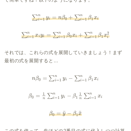
n
n
=
+
∑
∑
y
n
β
β
x
0
1
i
i
=
1
=
1
i
i
n
n
n
2
=
+
∑
∑
∑
x
y
β
x
β
x
0
1
i
i
i
=
1
=
1
=
1
i
i
i
i
それでは、これらの式を展開していきましょう！まず
最初の式を展開すると…
n
n
=
−
∑
∑
n
β
y
β
x
0
1
i
i
=
1
=
1
i
i
1
1
n
n
=
−
∑
∑
β
y
β
x
0
1
i
i
=
1
=
1
i
i
n
n
¯
¯
=
−
β
y
β
x
0
1
この式を使って、先ほどの2番目の式に代入しつつ計算