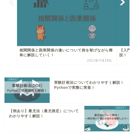
相関関係と因果関係の違いについて例を挙げながら簡
【入門
単に解説していく！
説！
2022年11月29日
実験計画法についてわかりやすく解説！
Pythonで実際に実装！
【例あり】最尤法（最尤推定）について
わかりやすく解説！