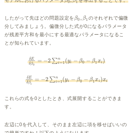
モデルにおけるパラメータ
β
β
を導出することです。
0
1
,
したがって先ほどの問題設定を
β
β
のそれぞれで偏微
0
1
分してみましょう。偏微分した式が0になるパラメータ
が残差平方和を最小にする最適なパラメータになるこ
とが知られています。
n
δ
E
=
−
2
(
−
−
)
∑
y
β
β
x
0
1
i
i
=
1
i
δ
β
0
n
δ
E
=
−
2
(
−
−
)
∑
y
β
β
x
x
0
1
i
i
i
=
1
i
δ
β
1
これらの式を0としたとき、式展開することができま
す。
左辺に0を代入して、そのまま左辺に項を移せばいいの
で簡単ですね！以下のようになります。