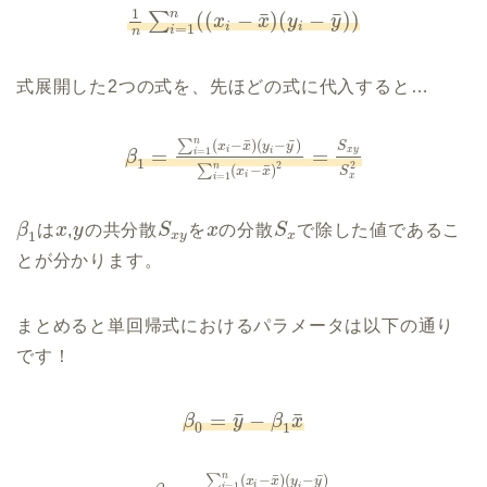
1
n
¯
¯
(
(
−
)
(
−
)
)
∑
x
x
y
y
i
i
=
1
i
n
式展開した2つの式を、先ほどの式に代入すると…
n
¯
¯
∑
(
−
)
(
−
)
S
x
x
y
y
=
=
=
1
x
y
i
i
i
β
1
2
2
n
¯
∑
(
−
)
S
x
x
=
1
i
x
i
β
は
x
,
y
の共分散
S
を
x
の分散
S
で除した値であるこ
1
x
y
x
とが分かります。
まとめると単回帰式におけるパラメータは以下の通り
です！
¯
¯
=
−
β
y
β
x
0
1
n
¯
¯
∑
(
−
)
(
−
)
x
x
y
y
=
1
i
i
i