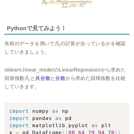
=
β
1
2
n
¯
∑
(
−
)
x
x
=
1
i
i
Pythonで見てみよう！
先程のデータを用いて
β
の計算が合っているかを確認
1
していきましょう。
sklearn.linear_modelのLinearRegressionから求めた
回帰係数
β
と
共分散
と
分散
から求めた回帰係数を比較
1
していきます。
import
 numpy 
as
import
 pandas 
as
import
 matplotlib
.
pyplot 
as
 plt

x 
=
 pd
.
DataFrame
(
[
88
,
64
,
79
,
94
,
70
]
)