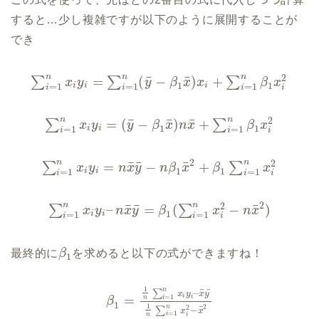
すると…少し複雑ですが以下のように展開することが
でき
n
n
n
2
¯
¯
=
(
−
)
+
∑
∑
∑
x
y
y
β
x
x
β
x
1
1
i
i
i
=
1
=
1
=
1
i
i
i
i
n
n
2
¯
¯
¯
=
(
−
)
+
∑
∑
x
y
y
β
x
n
x
β
x
1
1
i
i
=
1
=
1
i
i
i
n
n
2
2
¯
¯
¯
=
−
+
∑
∑
x
y
n
x
y
n
β
x
β
x
1
1
i
i
=
1
=
1
i
i
i
n
n
2
2
¯
¯
¯
–
=
(
−
)
∑
∑
x
y
n
x
y
β
x
n
x
1
i
i
=
1
=
1
i
i
i
最終的に
β
を求めると以下の式ができますね！
1
1
n
¯
¯
∑
–
x
y
x
y
=
=
1
i
i
i
n
β
1
1
2
2
n
¯
∑
−
x
x
=
1
i
i
n