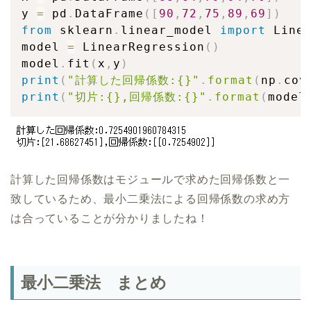
y 
=
 pd
.
DataFrame
(
[
90
,
72
,
75
,
89
,
69
]
)
from
 sklearn
.
linear_model 
import
 Linea
model 
=
 LinearRegression
(
)
model
.
fit
(
x
,
y
)
print
(
"計算した回帰係数:{}"
.
format
(
np
.
cov
print
(
"切片:{},回帰係数:{}"
.
format
(
model
計算した回帰係数はモジュールで求めた回帰係数と一
致しているため、最小二乗法による回帰係数の求め方
は合っていることが分かりましたね！
最小二乗法 まとめ