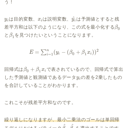
う！
^
y
は目的変数、
x
は説明変数、
y
は予測値とすると残
i
i
i
差平方和は以下のようになり、この式を最小化する
β
0
と
β
を見つけたいということになります。
1
n
2
=
(
−
(
+
)
)
∑
E
y
β
β
x
0
1
i
i
=
1
i
+
回帰式は
β
β
x
で表されているので、回帰式で算出
0
1
i
した予測値と観測値であるデータ
y
の差を2乗したもの
i
を合計していることがわかります。
これこそが残差平方和なのです。
繰り返しになりますが、最小二乗法のゴールは単回帰
^
^
,