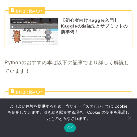
【初心者向けKaggle入門】
Kaggleの勉強法とサブミットの
前準備！
Pythonのおすすめ本は以下の記事でより詳しく解説し
ています！
【入門から実践まで】Pythonを
よりよい体験を提供するため、当サイト「スタビジ」では Cookie
勉強する上でオススメな本を徹
を使用しています。引き続き閲覧する場合、Cookie の使用を承諾し
底的にまとめていく！
たものとみなされます。
OK
Twitter
データサイエンス
Webマーケ
プログラミング