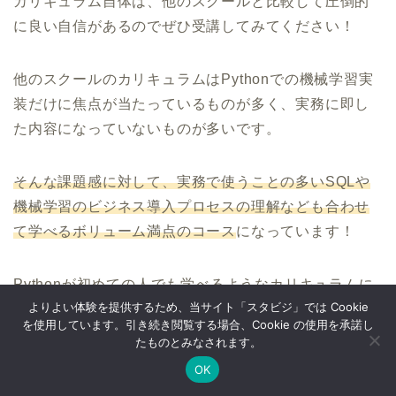
カリキュラム自体は、他のスクールと比較して圧倒的
に良い自信があるのでぜひ受講してみてください！
他のスクールのカリキュラムはPythonでの機械学習実
装だけに焦点が当たっているものが多く、実務に即し
た内容になっていないものが多いです。
そんな課題感に対して、実務で使うことの多いSQLや
機械学習のビジネス導入プロセスの理解なども合わせ
て学べるボリューム満点のコース
になっています！
Pythonが初めての人でも学べるようなカリキュラムに
よりよい体験を提供するため、当サイト「スタビジ」では Cookie
しておりますので是非チェックしてみてください！
を使用しています。引き続き閲覧する場合、Cookie の使用を承諾し
たものとみなされます。
ウォルマートのデータを使って商品の予測分析をした
OK
Twitter
データサイエンス
Webマーケ
プログラミング
り、実務で使うことの多いGoogleプロダクトの