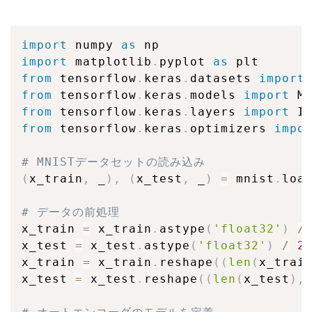
import
 numpy 
as
import
 matplotlib
.
pyplot 
as
from
 tensorflow
.
keras
.
datasets 
import
from
 tensorflow
.
keras
.
models 
import
from
 tensorflow
.
keras
.
layers 
import
 I
from
 tensorflow
.
keras
.
optimizers 
impo
# MNISTデータセットの読み込み
(
x_train
,
 _
)
,
(
x_test
,
 _
)
=
 mnist
.
loa
# データの前処理
x_train 
=
 x_train
.
astype
(
'float32'
)
/
x_test 
=
 x_test
.
astype
(
'float32'
)
/
2
x_train 
=
 x_train
.
reshape
(
(
len
(
x_trai
x_test 
=
 x_test
.
reshape
(
(
len
(
x_test
)
,