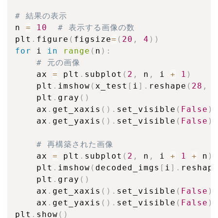
# 結果の表示
n 
=
10
# 表示する画像の数
plt
.
figure
(
figsize
=
(
20
,
4
)
)
for
 i 
in
range
(
n
)
:
# 元の画像
    ax 
=
 plt
.
subplot
(
2
,
 n
,
 i 
+
1
)
    plt
.
imshow
(
x_test
[
i
]
.
reshape
(
28
,
    plt
.
gray
(
)
    ax
.
get_xaxis
(
)
.
set_visible
(
False
)
    ax
.
get_yaxis
(
)
.
set_visible
(
False
)
# 再構築された画像
    ax 
=
 plt
.
subplot
(
2
,
 n
,
 i 
+
1
+
 n
)
    plt
.
imshow
(
decoded_imgs
[
i
]
.
reshap
    plt
.
gray
(
)
    ax
.
get_xaxis
(
)
.
set_visible
(
False
)
    ax
.
get_yaxis
(
)
.
set_visible
(
False
)
plt
.
show
(
)