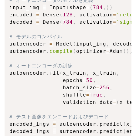
# オートエンコーダのモデルを定義
input_img 
=
 Input
(
shape
=
(
784
,
)
)
encoded 
=
 Dense
(
128
,
 activation
=
'relu
decoded 
=
 Dense
(
784
,
 activation
=
'sigm
# モデルのコンパイル
autoencoder 
=
 Model
(
input_img
,
 decode
autoencoder
.
compile
(
optimizer
=
Adam
(
)
,
# オートエンコーダの訓練
autoencoder
.
fit
(
x_train
,
 x_train
,
                epochs
=
50
,
                batch_size
=
256
,
                shuffle
=
True
,
                validation_data
=
(
x_te
# テスト画像をエンコードおよびデコード
encoded_imgs 
=
 autoencoder
.
predict
(
x_
decoded_imgs 
=
 autoencoder
.
predict
(
en