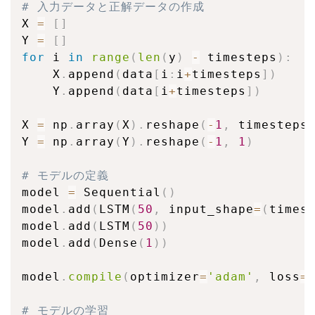
# 入力データと正解データの作成
X 
=
[
]
Y 
=
[
]
for
 i 
in
range
(
len
(
y
)
-
 timesteps
)
:
    X
.
append
(
data
[
i
:
i
+
timesteps
]
)
    Y
.
append
(
data
[
i
+
timesteps
]
)
X 
=
 np
.
array
(
X
)
.
reshape
(
-
1
,
 timesteps
Y 
=
 np
.
array
(
Y
)
.
reshape
(
-
1
,
1
)
# モデルの定義
model 
=
 Sequential
(
)
model
.
add
(
LSTM
(
50
,
 input_shape
=
(
times
model
.
add
(
LSTM
(
50
)
)
model
.
add
(
Dense
(
1
)
)
model
.
compile
(
optimizer
=
'adam'
,
 loss
=
# モデルの学習