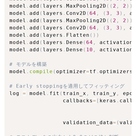
model
.
add
(
layers
.
MaxPooling2D
(
(
2
,
2
)
)
model
.
add
(
layers
.
Conv2D
(
64
,
(
3
,
3
)
,
 a
model
.
add
(
layers
.
MaxPooling2D
(
(
2
,
2
)
)
model
.
add
(
layers
.
Conv2D
(
64
,
(
3
,
3
)
,
 a
model
.
add
(
layers
.
Flatten
(
)
)
model
.
add
(
layers
.
Dense
(
64
,
 activation
model
.
add
(
layers
.
Dense
(
10
,
 activation
# モデルを構築
model
.
compile
(
optimizer
=
tf
.
optimizers
# Early stoppingを適用してフィッティング
log 
=
 model
.
fit
(
train_x
,
 train_y
,
 epo
                callbacks
=
[
keras
.
call
                                     
                                     
                validation_data
=
(
vali