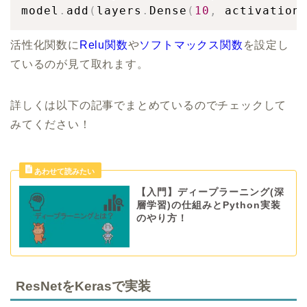
model
.
add
(
layers
.
Dense
(
10
,
 activation
活性化関数に
Relu関数
や
ソフトマックス関数
を設定し
ているのが見て取れます。
詳しくは以下の記事でまとめているのでチェックして
みてください！
【入門】ディープラーニング(深
層学習)の仕組みとPython実装
のやり方！
ResNetをKerasで実装