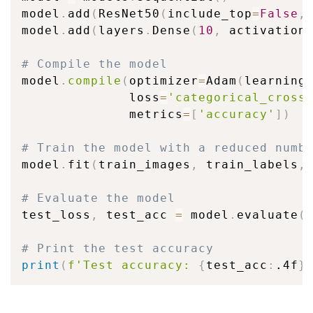
model
.
add
(
ResNet50
(
include_top
=
False
,
model
.
add
(
layers
.
Dense
(
10
,
 activation
# Compile the model
model
.
compile
(
optimizer
=
Adam
(
learning
              loss
=
'categorical_cross
              metrics
=
[
'accuracy'
]
)
# Train the model with a reduced numb
model
.
fit
(
train_images
,
 train_labels
,
# Evaluate the model
test_loss
,
 test_acc 
=
 model
.
evaluate
(
# Print the test accuracy
print
(
f'Test accuracy: 
{
test_acc
:
.4f
}