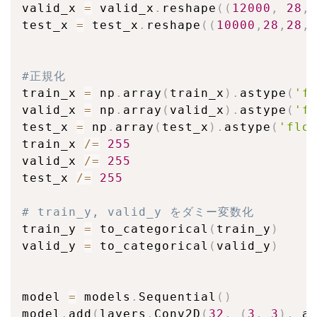
valid_x 
=
 valid_x
.
reshape
(
(
12000
,
28
,
test_x 
=
 test_x
.
reshape
(
(
10000
,
28
,
28
,
#正規化
train_x 
=
 np
.
array
(
train_x
)
.
astype
(
'f
valid_x 
=
 np
.
array
(
valid_x
)
.
astype
(
'f
test_x 
=
 np
.
array
(
test_x
)
.
astype
(
'flo
train_x 
/=
255
valid_x 
/=
255
test_x 
/=
255
# train_y, valid_y をダミー変数化
train_y 
=
 to_categorical
(
train_y
)
valid_y 
=
 to_categorical
(
valid_y
)
model 
=
 models
.
Sequential
(
)
model
.
add
(
layers
.
Conv2D
(
32
,
(
3
,
3
)
,
 a