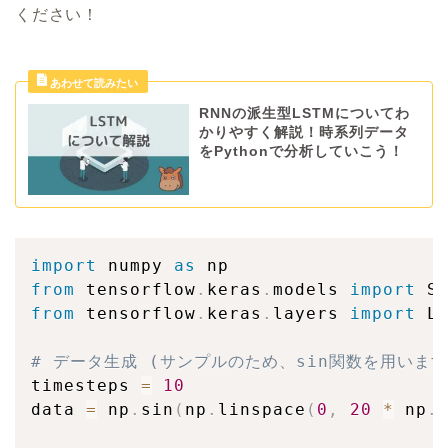
ください！
RNNの派生型LSTMについてわ
かりやすく解説！時系列データ
をPythonで分析していこう！
import
 numpy 
as
from
 tensorflow
.
keras
.
models 
import
from
 tensorflow
.
keras
.
layers 
import
 L
# データ生成 (サンプルのため、sin関数を用います
timesteps 
=
10
data 
=
 np
.
sin
(
np
.
linspace
(
0
,
20
*
 np
.