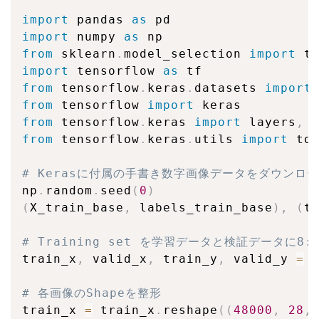
import
 pandas 
as
import
 numpy 
as
from
 sklearn
.
model_selection 
import
import
 tensorflow 
as
from
 tensorflow
.
keras
.
datasets 
import
from
 tensorflow 
import
from
 tensorflow
.
keras 
import
 layers
,
from
 tensorflow
.
keras
.
utils 
import
 to_
# Kerasに付属の手書き数字画像データをダウンロ
np
.
random
.
seed
(
0
)
(
X_train_base
,
 labels_train_base
)
,
(
t
# Training set を学習データと検証データに8
train_x
,
 valid_x
,
 train_y
,
 valid_y 
=
 
# 各画像のShapeを整形
train_x 
=
 train_x
.
reshape
(
(
48000
,
28
,