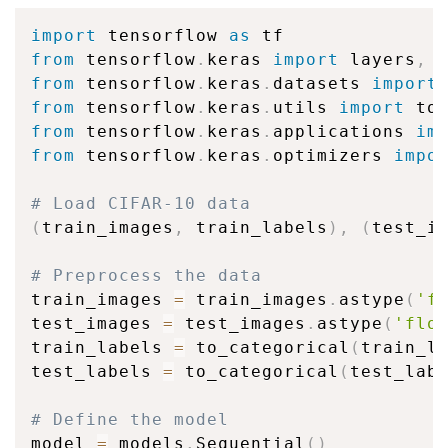
import
 tensorflow 
as
from
 tensorflow
.
keras 
import
 layers
,
from
 tensorflow
.
keras
.
datasets 
import
from
 tensorflow
.
keras
.
utils 
import
from
 tensorflow
.
keras
.
applications 
im
from
 tensorflow
.
keras
.
optimizers 
impo
# Load CIFAR-10 data
(
train_images
,
 train_labels
)
,
(
test_i
# Preprocess the data
train_images 
=
 train_images
.
astype
(
'f
test_images 
=
 test_images
.
astype
(
'flo
train_labels 
=
 to_categorical
(
train_l
test_labels 
=
 to_categorical
(
test_lab
# Define the model
model 
=
 models
.
Sequential
(
)