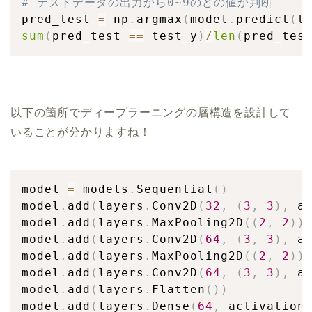
# テストデータの出力から0~9のどの値か判断
pred_test 
=
 np
.
argmax
(
model
.
predict
(
t
sum
(
pred_test 
==
 test_y
)
/
len
(
pred_tes
以下の箇所でディープラーニングの層構造を設計して
いることが分かりますね！
model 
=
 models
.
Sequential
(
)
model
.
add
(
layers
.
Conv2D
(
32
,
(
3
,
3
)
,
 a
model
.
add
(
layers
.
MaxPooling2D
(
(
2
,
2
)
)
model
.
add
(
layers
.
Conv2D
(
64
,
(
3
,
3
)
,
 a
model
.
add
(
layers
.
MaxPooling2D
(
(
2
,
2
)
)
model
.
add
(
layers
.
Conv2D
(
64
,
(
3
,
3
)
,
 a
model
.
add
(
layers
.
Flatten
(
)
)
model
.
add
(
layers
.
Dense
(
64
,
 activation